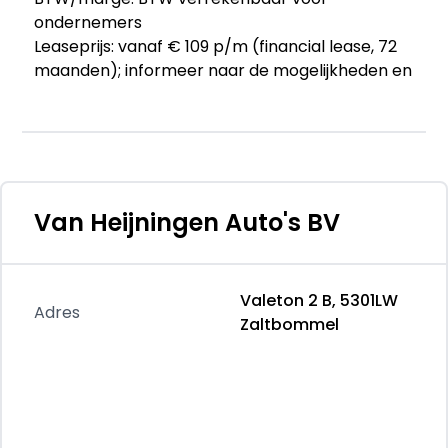
ondernemers
Leaseprijs: vanaf € 109 p/m (financial lease, 72
maanden); informeer naar de mogelijkheden en
voorwaarden
Garantie
Garantielabel: BOVAG Garantie
Afleverpakketten
Van Heijningen Auto's BV
Optioneel afleverpakket (€ 495): BOVAG
garantiepakket: Dit pakket biedt zekerheid dat
u niet voor onverwachte reparatiekosten komt
Valeton 2 B, 5301LW
te staan.
Adres
Zaltbommel
Dit afleverpakket bevat: BOVAG garantie (12
maanden); BOVAG 40-Puntencheck;
Huisgarantie (12 maanden garantie)
Overige informatie