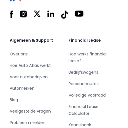
- Motorcode: EB2FA
- Vermogen: 60 kW / 82pk
Facebook
Instagram
X
LinkedIn
Tiktok
YouTube
- Ledig gewicht: 1063 kg
- Max. trekgewicht: 650 kg
- Aantal zitplaatsen: 5
- Verbruik: 5 l/100 km
Algemeen & Support
Financial Lease
- BTW/Marge: BTW aftrekbaar, de prijs is
inclusief BTW
Over ons
Hoe werkt financial
- Lengte: 416 cm
lease?
Hoe Auto Atlas werkt
- Breedte: 177 cm
Bedrijfswagens
- Hoogte: 1605 cm
Voor autobedrijven
- Aantal sleutels: 2
Personenauto's
- Onderhoudshistorie aanwezig: Dealer
Automerken
onderhouden
Volledige voorraad
Blog
- Motorrijtuigenbelasting: € 145 - 158 per
Financial Lease
kwartaal
Veelgestelde vragen
Calculator
- Emissieklasse: Euro 6
Probleem melden
Kennisbank