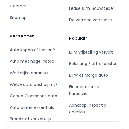
Contact
Pakket: Pack Relax
Lease slim. Bouw zeker
Sitemap
De vormen van lease
- Airco automatisch
- Apple Carplay/Android Auto
- Binnenspiegel automatisch dimmend
Auto Kopen
Populair
- Buitenspiegels elektrisch inklapbaar
- DAB
Auto kopen of leasen?
BPM vrijstelling vervalt
- Draadloze telefoonlader
Auto met hoge instap
- Elektrische ramen achter
Belasting / aftrekposten
- Navigatiesysteem full map
Wettelijke garantie
BTW of Marge auto
- Parkeersensor achter
- Regensensor
Welke auto past bij mij?
Financial Lease
- Spraakbediening
Particulier
Goede 7 persoons auto
Pakket: Pack Safety
Aankoop inspectie
Auto winter essentials
checklist
- Achterbank verstelbaar
Brandstof keuzehulp
Private Leasen,
- Autonomous Emergency Braking