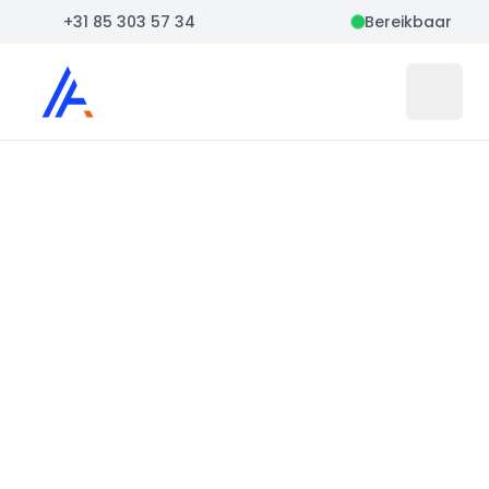
+31 85 303 57 34
Bereikbaar
Auto Atlas
Open 