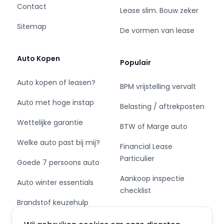
Contact
Lease slim. Bouw zeker
Sitemap
De vormen van lease
Auto Kopen
Populair
Auto kopen of leasen?
BPM vrijstelling vervalt
Auto met hoge instap
Belasting / aftrekposten
Wettelijke garantie
BTW of Marge auto
Welke auto past bij mij?
Financial Lease
Particulier
Goede 7 persoons auto
Aankoop inspectie
Auto winter essentials
checklist
Brandstof keuzehulp
Private Leasen,
Schakel of automaat?
Financieren of Kopen?