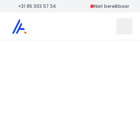
+31 85 303 57 34
Niet bereikbaar
Auto Atlas
Open 