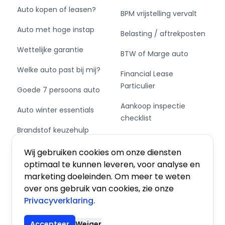
Auto kopen of leasen?
BPM vrijstelling vervalt
Auto met hoge instap
Belasting / aftrekposten
Wettelijke garantie
BTW of Marge auto
Welke auto past bij mij?
Financial Lease
Particulier
Goede 7 persoons auto
Aankoop inspectie
Auto winter essentials
checklist
Brandstof keuzehulp
Private Leasen,
Schakel of automaat?
Financieren of Kopen?
Wij gebruiken cookies om onze diensten
optimaal te kunnen leveren, voor analyse en
marketing doeleinden. Om meer te weten
over ons gebruik van cookies, zie onze
Privacyverklaring.
Algemene voorwaarden
|
Privacy
|
Cookies
Accepteer
Weiger