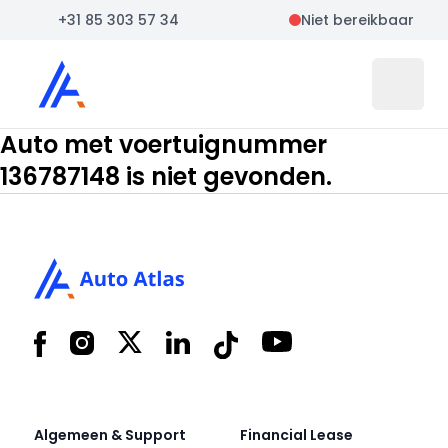
+31 85 303 57 34
Niet bereikbaar
Auto Atlas
Open 
Auto met voertuignummer
136787148 is niet gevonden.
Footer
Facebook
Instagram
X
LinkedIn
Tiktok
YouTube
Algemeen & Support
Financial Lease