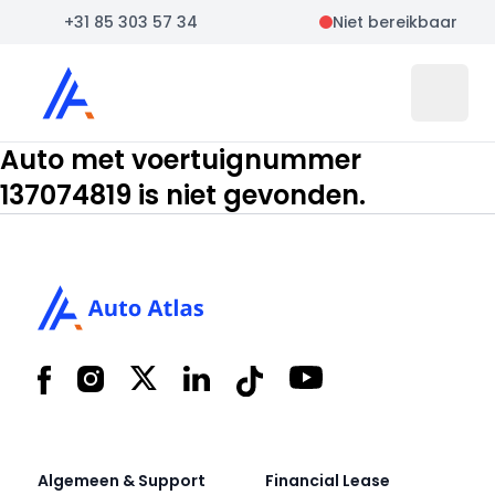
+31 85 303 57 34
Niet bereikbaar
Auto Atlas
Open 
Auto met voertuignummer
137074819 is niet gevonden.
Footer
Facebook
Instagram
X
LinkedIn
Tiktok
YouTube
Algemeen & Support
Financial Lease