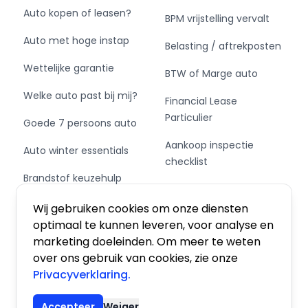
Auto kopen of leasen?
BPM vrijstelling vervalt
Auto met hoge instap
Belasting / aftrekposten
Wettelijke garantie
BTW of Marge auto
Welke auto past bij mij?
Financial Lease
Particulier
Goede 7 persoons auto
Aankoop inspectie
Auto winter essentials
checklist
Brandstof keuzehulp
Private Leasen,
Schakel of automaat?
Financieren of Kopen?
Wij gebruiken cookies om onze diensten
optimaal te kunnen leveren, voor analyse en
marketing doeleinden. Om meer te weten
over ons gebruik van cookies, zie onze
Privacyverklaring.
Algemene voorwaarden
|
Privacy
|
Cookies
Accepteer
Weiger