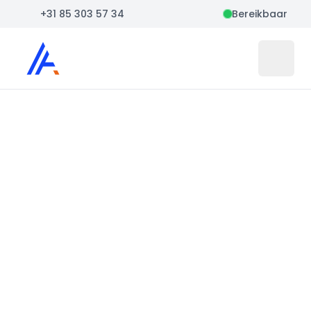
+31 85 303 57 34
Bereikbaar
Auto Atlas
Open 