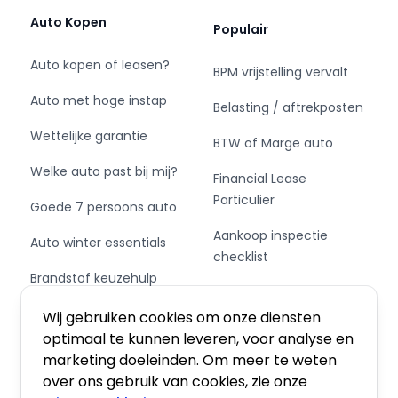
uur;
Auto Kopen
Populair
• Brussel: Via de E314 rijd je ongeveer 2 uur;
• Hasselt: Via Nood Zuid Verbinding rijd je
Auto kopen of leasen?
BPM vrijstelling vervalt
ongeveer 1 uur en 15 min.
Auto met hoge instap
Belasting / aftrekposten
Meer informatie? Bezoek BAS World online!
Wettelijke garantie
BTW of Marge auto
Welke auto past bij mij?
Financial Lease
Particulier
Goede 7 persoons auto
Aankoop inspectie
Auto winter essentials
checklist
Brandstof keuzehulp
Private Leasen,
Schakel of automaat?
Financieren of Kopen?
Wij gebruiken cookies om onze diensten
optimaal te kunnen leveren, voor analyse en
marketing doeleinden. Om meer te weten
over ons gebruik van cookies, zie onze