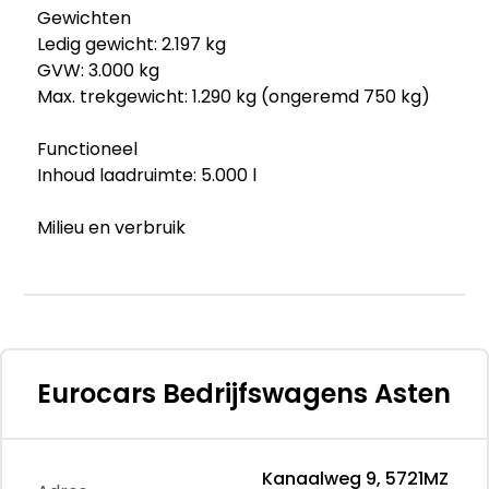
Gewichten
Ledig gewicht: 2.197 kg
GVW: 3.000 kg
Max. trekgewicht: 1.290 kg (ongeremd 750 kg)
Functioneel
Inhoud laadruimte: 5.000 l
Milieu en verbruik
Gemiddeld brandstofverbruik (WLTP): 8,6
l/100km (1 op 11,6)
CO₂-uitstoot (WLTP): 225 g/km
Financiële informatie
BTW/marge: BTW verrekenbaar voor
Eurocars Bedrijfswagens Asten
ondernemers
Leaseprijs: € 759 p/m (full operational lease, 60
maanden, 10.000 km); informeer naar de
Kanaalweg 9, 5721MZ