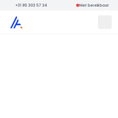
+31 85 303 57 34
Niet bereikbaar
Auto Atlas
Open 