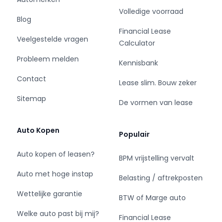
Volledige voorraad
Blog
Financial Lease
- 1000 voertuigen uit voorraad leverbaar
Veelgestelde vragen
Calculator
- Ideaal voor starters & ZZP'ers
Probleem melden
Kennisbank
- Leasen met BKR codering is mogelijk
Contact
- Grootste van Nederland
Lease slim. Bouw zeker
- Kosteloos overstappen naar een elektrisch
Sitemap
De vormen van lease
voertuig
Auto Kopen
Populair
Bedrijfswagens:
Auto kopen of leasen?
BPM vrijstelling vervalt
Auto met hoge instap
Sluit nu je financial lease bij Eurocars af, en
Belasting / aftrekposten
bepaal zelf wanneer je zonder boete overstapt
Wettelijke garantie
BTW of Marge auto
naar een elektrische bedrijfswagen.
Welke auto past bij mij?
Financial Lease