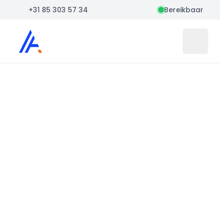
+31 85 303 57 34
Bereikbaar
Auto Atlas
Open 