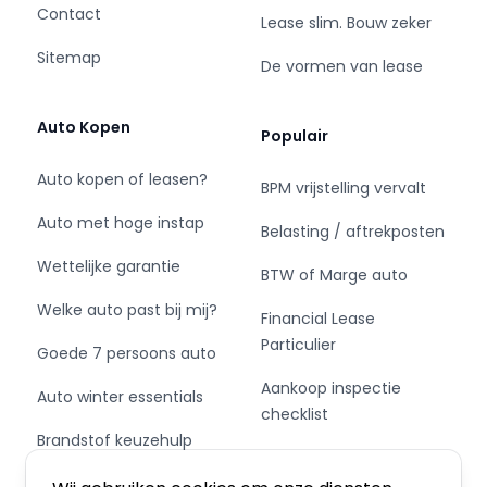
Wij begrijpen als geen ander dat een
Contact
Lease slim. Bouw zeker
bedrijfswagen aanschaffen een hele uitgave is
Sitemap
en soms niet gelegen komt.
De vormen van lease
Wij kunnen met u meedenken in passende
financieringsmogelijkheden.
Auto Kopen
Populair
Dus bent u opzoek naar uw bedrijfswagen dan
bent u bij Van der Wal Vans V.O.F. aan het juiste
Auto kopen of leasen?
BPM vrijstelling vervalt
adres!
Auto met hoge instap
Belasting / aftrekposten
Wettelijke garantie
BTW of Marge auto
Welke auto past bij mij?
Financial Lease
Particulier
Goede 7 persoons auto
Aankoop inspectie
Auto winter essentials
checklist
Brandstof keuzehulp
Private Leasen,
Schakel of automaat?
Financieren of Kopen?