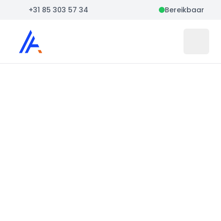
+31 85 303 57 34
Bereikbaar
Auto Atlas
Open 