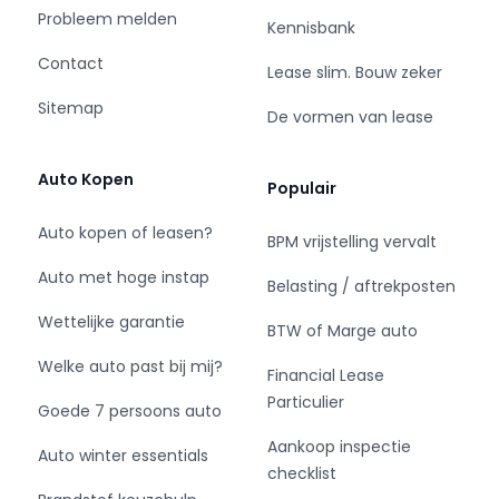
Probleem melden
Kennisbank
Onze dagelijks wisselende voorraad bestaat
altijd uit meer dan 200 Gebruikte tweedehands
Contact
Lease slim. Bouw zeker
bedrijfswagens, personenbussen en occasions.
Sitemap
Ook voor de verkoop of inruil van uw bestelauto
De vormen van lease
of auto kunt u ook bij ons terecht. Naast in- en
verkoop en het leasen (financial lease) van
Auto Kopen
Populair
bestelwagen s, bent u bij ons ook aan het juiste
adres voor:
Auto kopen of leasen?
BPM vrijstelling vervalt
Leasen van en bedrijfswagen
Auto met hoge instap
Belasting / aftrekposten
Reparatie van bedrijfsauto’s
Wettelijke garantie
Verkoop en ombouw van rolstoelvervoer
BTW of Marge auto
Reparatie, verkoop en inruil van personenauto’s
Welke auto past bij mij?
Financial Lease
APK, kleine of grote beurt voor uw bestelauto,
Particulier
personenauto of personenbus
Goede 7 persoons auto
Aankoop inspectie
Auto winter essentials
Veenhuizen bedrijfsauto’s begeleid u graag bij
checklist
uw keuze voor het kopen of het financial lease