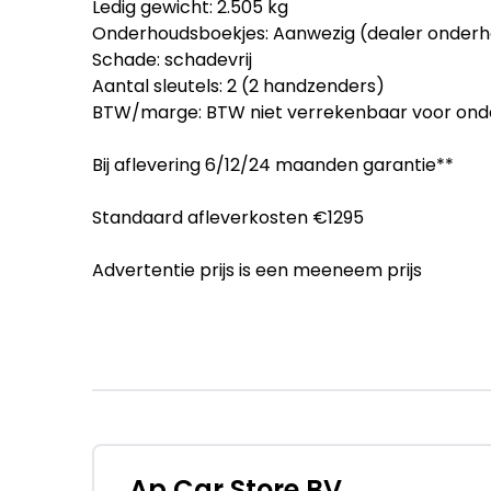
Ledig gewicht: 2.505 kg
Onderhoudsboekjes: Aanwezig (dealer onder
Schade: schadevrij
Aantal sleutels: 2 (2 handzenders)
BTW/marge: BTW niet verrekenbaar voor ond
Bij aflevering 6/12/24 maanden garantie**
Standaard afleverkosten €1295
Advertentie prijs is een meeneem prijs
zakelijke of particuliere financiering mogelijk
-Financial lease
-Operational lease
-Krediet
-Zonder jaar cijfers
-Flexibel leasen
Ap Car Store BV