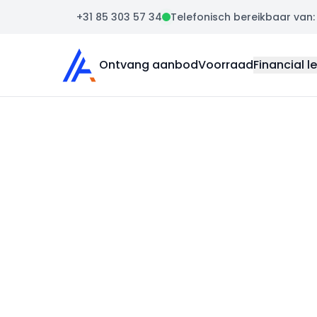
+31 85 303 57 34
Telefonisch bereikbaar van: m
Auto Atlas
Ontvang aanbod
Voorraad
Financial l