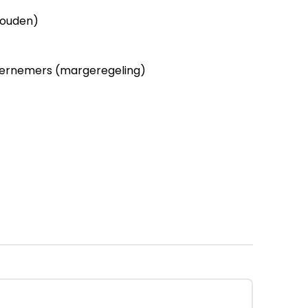
houden)
ernemers (margeregeling)