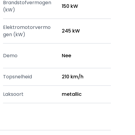
Brandstofvermogen
150 kW
(kW)
Elektromotorvermo
245 kW
gen (kW)
Demo
Nee
Topsnelheid
210 km/h
Laksoort
metallic