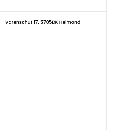
Varenschut 17, 5705DK Helmond
e website de grootst mogelijke zorg wordt
 gesteld voor eventuele onjuiste informatie van
g en beschikbaarheid van de occasion kunt u
ons.