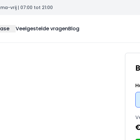
a-vrij | 07:00 tot 21:00
ease
Veelgestelde vragen
Blog
B
H
V
€