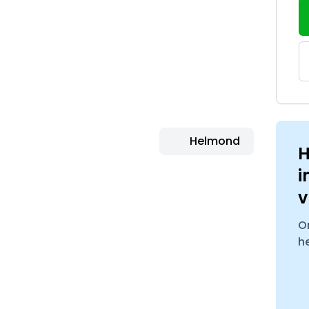
Helmond
H
i
v
O
h