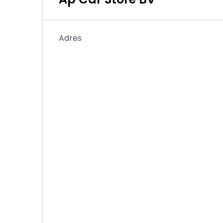
Openingstijden:
Maandag t/m Vrijdag van 09:00-18.00 uur
Adres
Zaterdag van 9:00-16:00
AP Car Store B.V.
Varenschut 17
5705DK Helmond
Wij zijn ook mobiel bereikbaar :
06-82177058
DISCLAIMER: Hoewel aan de informatie van dez
besteed, kunnen wij niet aansprakelijk worden
welke aard dan ook. Voor de exacte uitvoerin
het beste telefonisch contact opnemen met 