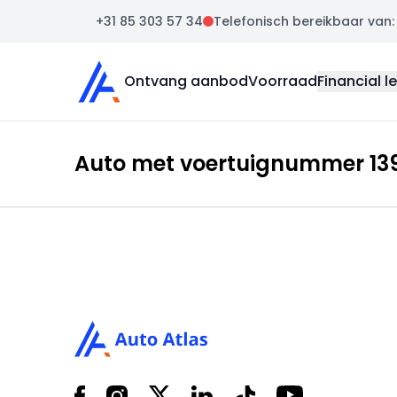
+31 85 303 57 34
Telefonisch bereikbaar van: m
Auto Atlas
Ontvang aanbod
Voorraad
Financial l
Auto met voertuignummer 139
Footer
Facebook
Instagram
X
LinkedIn
Tiktok
YouTube