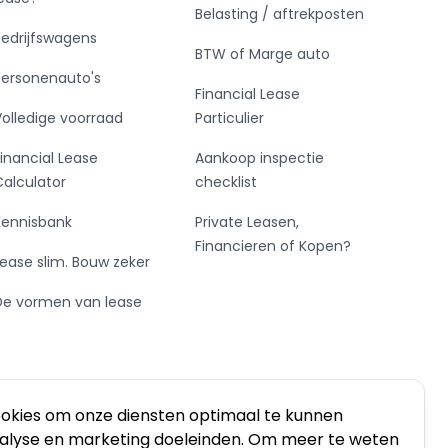
Belasting / aftrekposten
Bedrijfswagens
BTW of Marge auto
Personenauto's
Financial Lease
Volledige voorraad
Particulier
Financial Lease
Aankoop inspectie
Calculator
checklist
Kennisbank
Private Leasen,
Financieren of Kopen?
Lease slim. Bouw zeker
De vormen van lease
ookies om onze diensten optimaal te kunnen
nalyse en marketing doeleinden. Om meer te weten