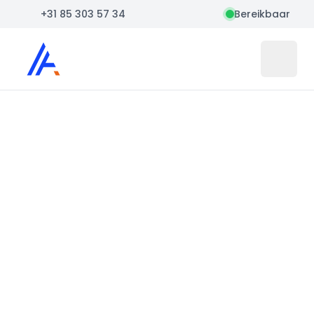
+31 85 303 57 34
Bereikbaar
Auto Atlas
Open 