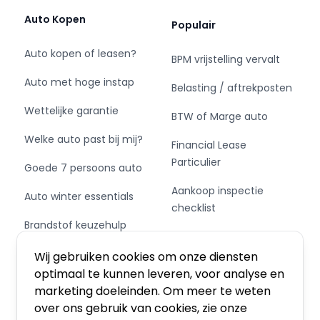
Auto Kopen
Populair
Auto kopen of leasen?
BPM vrijstelling vervalt
Auto met hoge instap
Belasting / aftrekposten
Wettelijke garantie
BTW of Marge auto
Welke auto past bij mij?
Financial Lease
Particulier
Goede 7 persoons auto
Aankoop inspectie
Auto winter essentials
checklist
Brandstof keuzehulp
Private Leasen,
Schakel of automaat?
Financieren of Kopen?
Wij gebruiken cookies om onze diensten
optimaal te kunnen leveren, voor analyse en
marketing doeleinden. Om meer te weten
over ons gebruik van cookies, zie onze