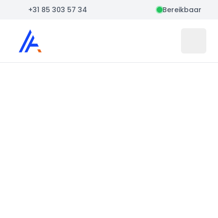
+31 85 303 57 34
Bereikbaar
Auto Atlas
Open 