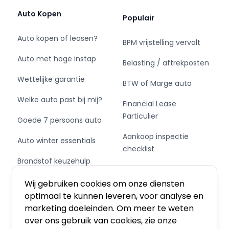
= Bedrijfsinformatie =
Auto Kopen
Populair
LET OP !!! ZATERDAG 8-8 GESLOTEN EN
Auto kopen of leasen?
BPM vrijstelling vervalt
ZATERDAG 15-8 VANAF 12:30 GESLOTEN !!!
Auto met hoge instap
Belasting / aftrekposten
Kosten afleverinspectie met kleine beurt,
Wettelijke garantie
nieuwe apk keuring en €295,-
BTW of Marge auto
Rijklaarmaakkosten-pakket inclusief onderhoud
Welke auto past bij mij?
Financial Lease
volgens fabrieksspecificatie 's, nieuwe APK,
Particulier
Bovag 40 punten check en 12 maanden Bovag
Goede 7 persoons auto
garantie €1.295,- Let op dit zijn optionele kosten.
Aankoop inspectie
Auto winter essentials
Het vervangen van de distributieriem (indien
checklist
nodig) valt niet binnen het afleverpakket.
Brandstof keuzehulp
Inruil/financiering mogelijk. Bezichtiging buiten
Private Leasen,
openingstijden (ook op zondag en in de
Schakel of automaat?
Financieren of Kopen?
Wij gebruiken cookies om onze diensten
avonduren) is mogelijk na telefonische
optimaal te kunnen leveren, voor analyse en
afspraak. Informatie buiten openingstijden, 7
marketing doeleinden. Om meer te weten
dagen per week tot 22.30 tel:06-51204900. Auto
over ons gebruik van cookies, zie onze
Centrale Alkmaar Berenkoog 3 1822 BH