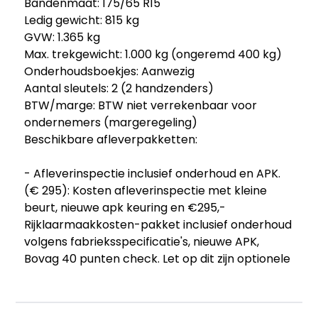
Bandenmaat: 175/65 R15
Ledig gewicht: 815 kg
GVW: 1.365 kg
Max. trekgewicht: 1.000 kg (ongeremd 400 kg)
Onderhoudsboekjes: Aanwezig
Aantal sleutels: 2 (2 handzenders)
BTW/marge: BTW niet verrekenbaar voor
ondernemers (margeregeling)
Beschikbare afleverpakketten:
- Afleverinspectie inclusief onderhoud en APK.
(€ 295): Kosten afleverinspectie met kleine
beurt, nieuwe apk keuring en €295,-
Rijklaarmaakkosten-pakket inclusief onderhoud
volgens fabrieksspecificatie's, nieuwe APK,
Bovag 40 punten check. Let op dit zijn optionele
kosten. Het vervangen van de distributieriem
(indien nodig) valt niet binnen het
afleverpakket. Inruil/financiering mogelijk.