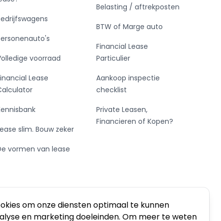
Belasting / aftrekposten
Bedrijfswagens
BTW of Marge auto
Personenauto's
Financial Lease
Volledige voorraad
Particulier
Financial Lease
Aankoop inspectie
Calculator
checklist
Kennisbank
Private Leasen,
Financieren of Kopen?
Lease slim. Bouw zeker
De vormen van lease
ookies om onze diensten optimaal te kunnen
nalyse en marketing doeleinden. Om meer te weten