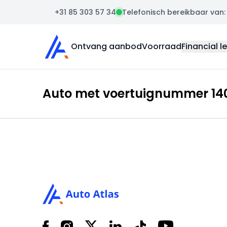
+31 85 303 57 34
Telefonisch bereikbaar van: m
Auto Atlas
Ontvang aanbod
Voorraad
Financial l
Auto met voertuignummer 1400
Footer
Facebook
Instagram
X
LinkedIn
Tiktok
YouTube