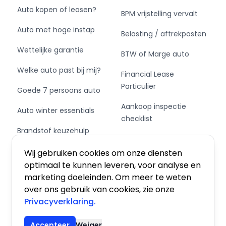
Auto kopen of leasen?
BPM vrijstelling vervalt
Auto met hoge instap
Belasting / aftrekposten
Wettelijke garantie
BTW of Marge auto
Welke auto past bij mij?
Financial Lease
Particulier
Goede 7 persoons auto
Aankoop inspectie
Auto winter essentials
checklist
Brandstof keuzehulp
Private Leasen,
Schakel of automaat?
Financieren of Kopen?
Wij gebruiken cookies om onze diensten
optimaal te kunnen leveren, voor analyse en
marketing doeleinden. Om meer te weten
over ons gebruik van cookies, zie onze
Privacyverklaring.
Algemene voorwaarden
|
Privacy
|
Cookies
Accepteer
Weiger