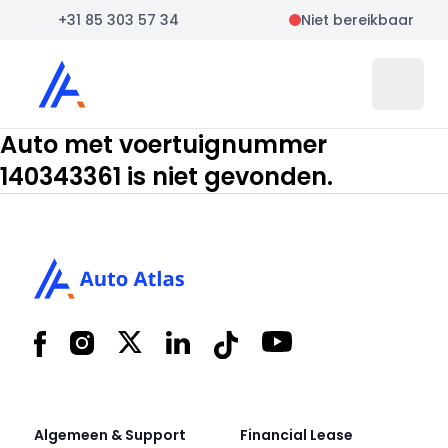
+31 85 303 57 34
Niet bereikbaar
Auto Atlas
Open 
Auto met voertuignummer
140343361 is niet gevonden.
Footer
Facebook
Instagram
X
LinkedIn
Tiktok
YouTube
Algemeen & Support
Financial Lease