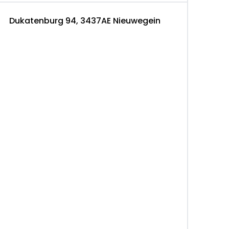
Dukatenburg 94, 3437AE Nieuwegein
12 maanden); BOVAG 40-Puntencheck; BOVAG
bergweg 12 1101 AJ Amsterdam, NL 0882012700
kennismaking en proefrit!
stéAuto zijn! Onze auto's boven de € 4.500