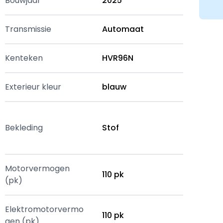
Bouwjaar
2025
Transmissie
Automaat
Kenteken
HVR96N
Exterieur kleur
blauw
Bekleding
Stof
Motorvermogen
110 pk
(pk)
Elektromotorvermo
110 pk
gen (pk)