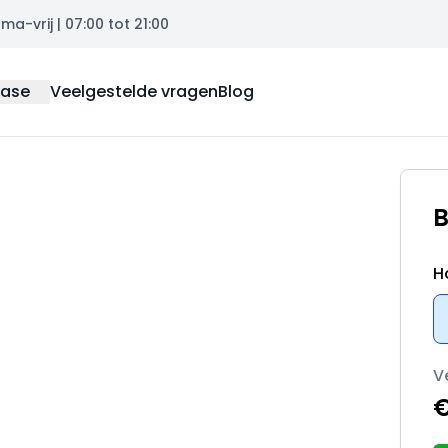
a-vrij | 07:00 tot 21:00
ease
Veelgestelde vragen
Blog
B
H
V
€