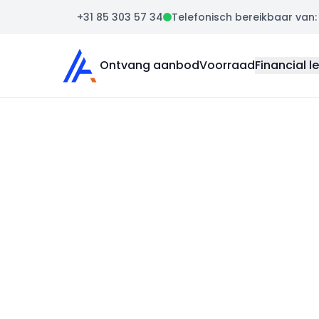
+31 85 303 57 34
Telefonisch bereikbaar van: m
Auto Atlas
Ontvang aanbod
Voorraad
Financial l