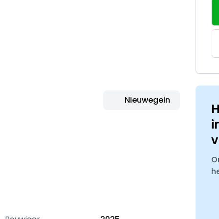
Nieuwegein
H
i
v
O
h