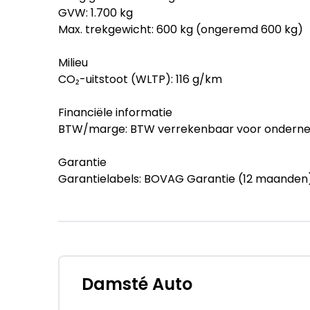
GVW: 1.700 kg
Max. trekgewicht: 600 kg (ongeremd 600 kg)
Milieu
CO₂-uitstoot (WLTP): 116 g/km
Financiële informatie
BTW/marge: BTW verrekenbaar voor ondern
Garantie
Garantielabels: BOVAG Garantie (12 maanden)
BOVAG 40-Puntencheck: Ja
BOVAG Afleverbeurt: Ja
Afleverpakketten
Inbegrepen afleverpakket: Basis:
1. Onderhoudsbeurt volgens fabrieksschema*
Damsté Auto
2. BOVAG-Garantie