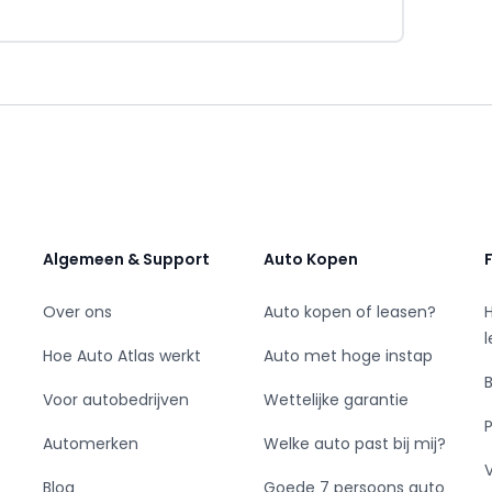
uwegein. Wij zijn hier en in de verre omgeving
tijd 75 top occasions op voorraad staan van
 deze auto of één van onze andere top
en per week open en telefonisch bereikbaar op:
Algemeen & Support
Auto Kopen
Over ons
Auto kopen of leasen?
en zijn voorbeelden. Aan deze voorbeelden
een offerte aanvraagt, worden deze gegevens
Hoe Auto Atlas werkt
Auto met hoge instap
Voor autobedrijven
Wettelijke garantie
ijke zorg samengesteld. Er kunnen geen
Automerken
Welke auto past bij mij?
an accessoires, opties, druk- en zetfouten.
Blog
Goede 7 persoons auto