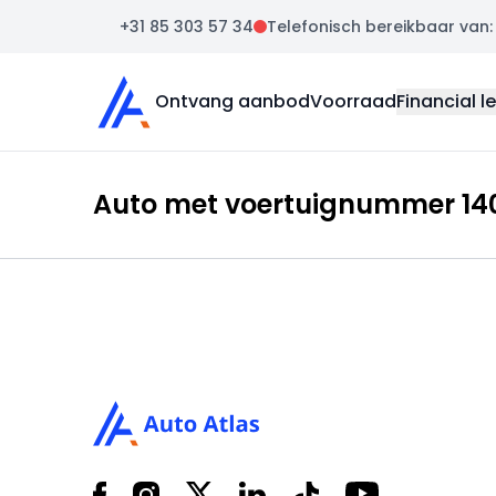
+31 85 303 57 34
Telefonisch bereikbaar van: m
Auto Atlas
Ontvang aanbod
Voorraad
Financial l
Auto met voertuignummer 140
Footer
Facebook
Instagram
X
LinkedIn
Tiktok
YouTube