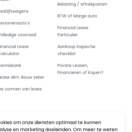
Belasting / aftrekposten
Bedrijfswagens
BTW of Marge auto
Personenauto's
Financial Lease
Volledige voorraad
Particulier
Financial Lease
Aankoop inspectie
Calculator
checklist
Kennisbank
Private Leasen,
Financieren of Kopen?
Lease slim. Bouw zeker
De vormen van lease
ookies om onze diensten optimaal te kunnen
nalyse en marketing doeleinden. Om meer te weten