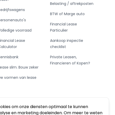
Belasting / aftrekposten
Bedrijfswagens
BTW of Marge auto
Personenauto's
Financial Lease
Volledige voorraad
Particulier
Financial Lease
Aankoop inspectie
Calculator
checklist
Kennisbank
Private Leasen,
Financieren of Kopen?
Lease slim. Bouw zeker
De vormen van lease
ookies om onze diensten optimaal te kunnen
nalyse en marketing doeleinden. Om meer te weten