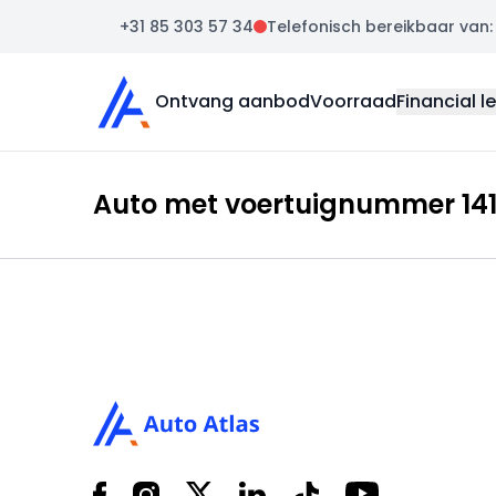
+31 85 303 57 34
Telefonisch bereikbaar van: m
Auto Atlas
Ontvang aanbod
Voorraad
Financial l
Auto met voertuignummer 1410
Footer
Facebook
Instagram
X
LinkedIn
Tiktok
YouTube