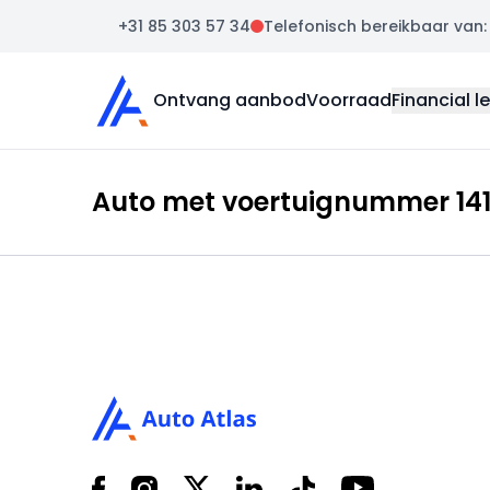
+31 85 303 57 34
Telefonisch bereikbaar van: m
Auto Atlas
Ontvang aanbod
Voorraad
Financial l
Auto met voertuignummer 1411
Footer
Facebook
Instagram
X
LinkedIn
Tiktok
YouTube