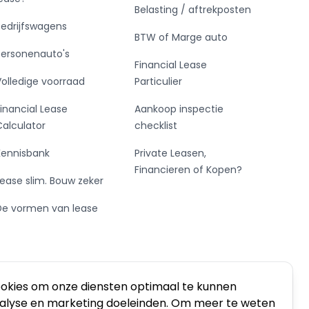
Belasting / aftrekposten
Bedrijfswagens
BTW of Marge auto
Personenauto's
Financial Lease
Volledige voorraad
Particulier
Financial Lease
Aankoop inspectie
Calculator
checklist
Kennisbank
Private Leasen,
Financieren of Kopen?
Lease slim. Bouw zeker
De vormen van lease
ookies om onze diensten optimaal te kunnen
nalyse en marketing doeleinden. Om meer te weten