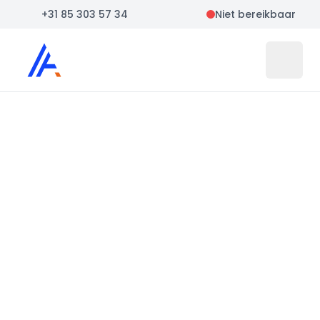
+31 85 303 57 34
Niet bereikbaar
Auto Atlas
Open 