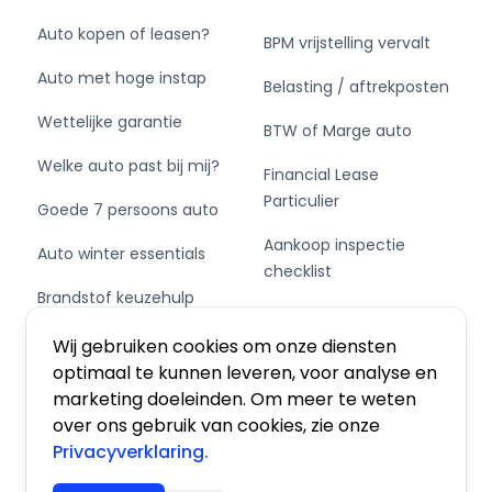
Auto kopen of leasen?
BPM vrijstelling vervalt
Auto met hoge instap
Belasting / aftrekposten
Wettelijke garantie
BTW of Marge auto
Welke auto past bij mij?
Financial Lease
Particulier
Goede 7 persoons auto
Aankoop inspectie
Auto winter essentials
checklist
Brandstof keuzehulp
Private Leasen,
Schakel of automaat?
Financieren of Kopen?
Wij gebruiken cookies om onze diensten
optimaal te kunnen leveren, voor analyse en
marketing doeleinden. Om meer te weten
over ons gebruik van cookies, zie onze
Privacyverklaring.
Algemene voorwaarden
|
Privacy
|
Cookies