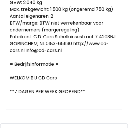
GVW: 2.040 kg
Max. trekgewicht: 1.500 kg (ongeremd 750 kg)
Aantal eigenaren: 2
BTW/marge: BTW niet verrekenbaar voor
ondernemers (margeregeling)
Fabrikant: C.D. Cars Schelluinsestraat 7 4203NJ
GORINCHEM, NL 0183-651130 http://www.cd-
cars.nl info@cd-cars.nl
= Bedrijfsinformatie =
WELKOM BIJ CD Cars
**7 DAGEN PER WEEK GEOPEND**
Op zoek naar een tweedehands auto? Of u wilt
uw huidige auto verkopen? Dan bent u bij CD
Cars aan het juiste adres! Wij hebben altijd een
voorraad met betrouwbare occasions in iedere
prijsklasse. Daarnaast kopen wij alle merken