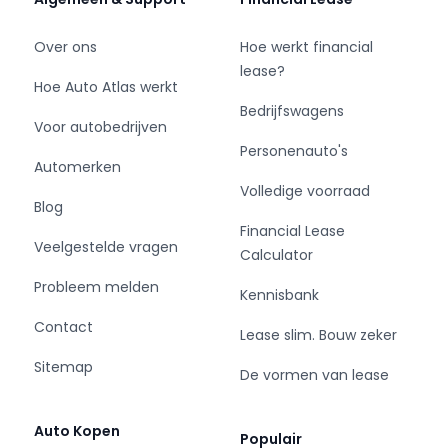
Adres:
Schelluinsestraat 7
Over ons
Hoe werkt financial
4203 NJ Gorinchem
lease?
www.cd-cars.nl
Hoe Auto Atlas werkt
info@cd-cars.nl
Bedrijfswagens
Voor autobedrijven
Personenauto's
Automerken
Volledige voorraad
Blog
Financial Lease
Veelgestelde vragen
Calculator
Probleem melden
Kennisbank
Contact
Lease slim. Bouw zeker
Sitemap
De vormen van lease
Auto Kopen
Populair