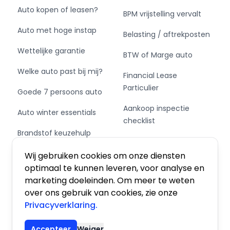
Auto kopen of leasen?
BPM vrijstelling vervalt
Auto met hoge instap
Belasting / aftrekposten
Wettelijke garantie
BTW of Marge auto
Welke auto past bij mij?
Financial Lease
Particulier
Goede 7 persoons auto
Aankoop inspectie
Auto winter essentials
checklist
Brandstof keuzehulp
Private Leasen,
Schakel of automaat?
Financieren of Kopen?
Wij gebruiken cookies om onze diensten
optimaal te kunnen leveren, voor analyse en
marketing doeleinden. Om meer te weten
over ons gebruik van cookies, zie onze
Privacyverklaring.
Algemene voorwaarden
|
Privacy
|
Cookies
Accepteer
Weiger