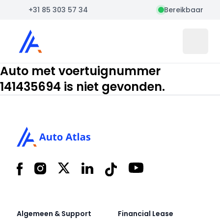
+31 85 303 57 34
Bereikbaar
Auto Atlas
Open 
Auto met voertuignummer
141435694 is niet gevonden.
Footer
Facebook
Instagram
X
LinkedIn
Tiktok
YouTube
Algemeen & Support
Financial Lease