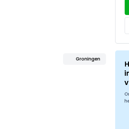
Groningen
H
i
v
O
h