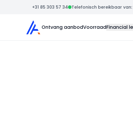
+31 85 303 57 34
Telefonisch bereikbaar van: m
Auto Atlas
Ontvang aanbod
Voorraad
Financial l