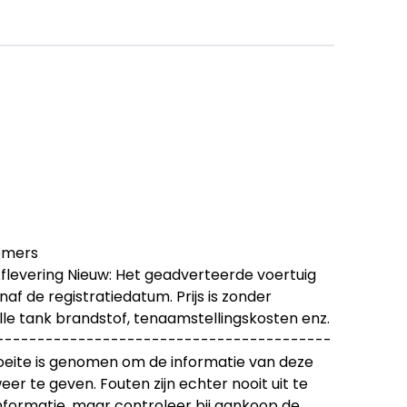
emers
Aflevering Nieuw: Het geadverteerde voertuig
af de registratiedatum. Prijs is zonder
lle tank brandstof, tenaamstellingskosten enz.
-----------------------------------------
eite is genomen om de informatie van deze
er te geven. Fouten zijn echter nooit uit te
informatie, maar controleer bij aankoop de