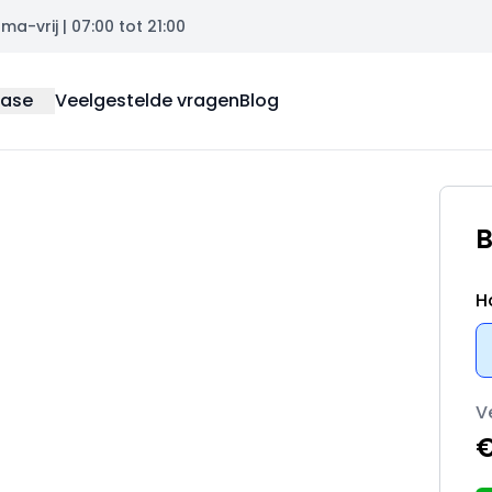
a-vrij | 07:00 tot 21:00
ease
Veelgestelde vragen
Blog
B
H
V
€