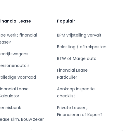
Financial Lease
Populair
Hoe werkt financial
BPM vrijstelling vervalt
lease?
Belasting / aftrekposten
Bedrijfswagens
BTW of Marge auto
Personenauto's
Financial Lease
Volledige voorraad
Particulier
Financial Lease
Aankoop inspectie
Calculator
checklist
Kennisbank
Private Leasen,
Financieren of Kopen?
Lease slim. Bouw zeker