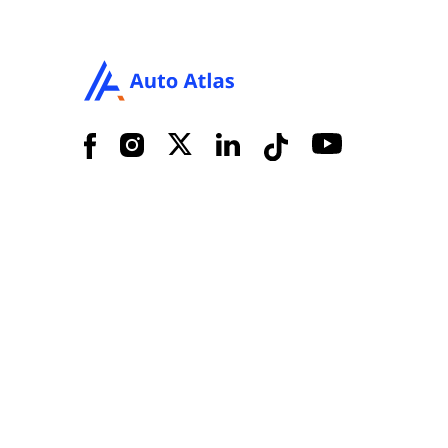
aflevering te bespreken.
Facebook
Instagram
X
LinkedIn
Tiktok
YouTube