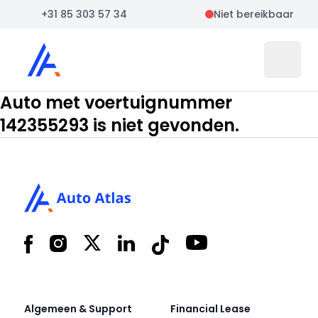
+31 85 303 57 34
Niet bereikbaar
Auto Atlas
Open 
Auto met voertuignummer
142355293 is niet gevonden.
Footer
Facebook
Instagram
X
LinkedIn
Tiktok
YouTube
Algemeen & Support
Financial Lease