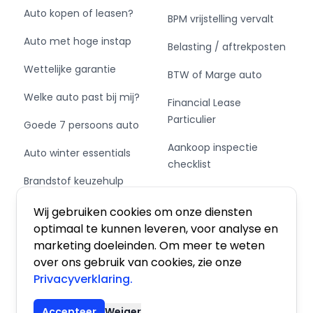
Auto kopen of leasen?
BPM vrijstelling vervalt
Auto met hoge instap
Belasting / aftrekposten
Wettelijke garantie
BTW of Marge auto
Welke auto past bij mij?
Financial Lease
Particulier
Goede 7 persoons auto
Aankoop inspectie
Auto winter essentials
checklist
Brandstof keuzehulp
Private Leasen,
Schakel of automaat?
Financieren of Kopen?
Wij gebruiken cookies om onze diensten
optimaal te kunnen leveren, voor analyse en
marketing doeleinden. Om meer te weten
over ons gebruik van cookies, zie onze
Privacyverklaring.
Algemene voorwaarden
|
Privacy
|
Cookies
Accepteer
Weiger