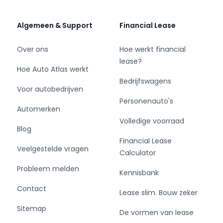
kilometerstand zeggen niet alles over hoe een
auto is behandeld. Bekijk daarom de foto’s goed
Algemeen & Support
Financial Lease
en stel gerust al uw vragen. Houd rekening met
mogelijke kleurafwijkingen door lichtinval of
Over ons
Hoe werkt financial
glans.
lease?
Hoe Auto Atlas werkt
Bedrijfswagens
Waarom Greven Automotive
Voor autobedrijven
• Direct beschikbaar en direct rijden uit een
Personenauto's
ruime voorraad van 700+ voertuigen
Automerken
• 7 dagen per week geopend, terrein 24/7 vrij
Volledige voorraad
Blog
toegankelijk
Financial Lease
• Gratis next-day levering in heel Nederland
Veelgestelde vragen
Calculator
• Snelle en transparante Financial Lease: altijd
eenvoudig en voordelig
Probleem melden
Kennisbank
• Klantgericht advies van ervaren medewerkers,
Contact
duizenden tevreden klanten gingen u voor
Lease slim. Bouw zeker
Sitemap
De vormen van lease
Greven Automotive – uw betrouwbare partner