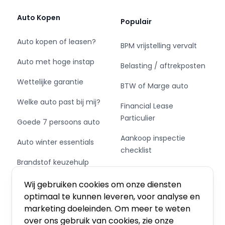
voor occasions en bedrijfswagens, met snelheid,
gemak en zekerheid.
Auto Kopen
Populair
Bedrijfswagens nieuw en gebruikt: Citroën
Auto kopen of leasen?
BPM vrijstelling vervalt
Berlingo, Jumpy, Jumper, Nemo | Fiat Doblo,
Auto met hoge instap
Fiorino, Scudo, Ducato | Ford Transit, Transit
Belasting / aftrekposten
Custom, Connect, Courier | Iveco Daily |
Wettelijke garantie
BTW of Marge auto
Mercedes-Benz Citan, Vito, V-Klasse, Sprinter |
Nissan NV200, NV300, NV400, Primastar | Opel
Welke auto past bij mij?
Financial Lease
Combo, Vivaro, Vivaro-e, Movano | Peugeot
Particulier
Goede 7 persoons auto
Bipper, Partner, Boxer, Expert, E-Expert |
Renault Kangoo, Trafic, Master | Toyota ProAce,
Aankoop inspectie
Auto winter essentials
ProAce City, ProAce Worker, ProAce Electric
checklist
Worker, ProAce Long Worker | Volkswagen
Brandstof keuzehulp
Private Leasen,
Caddy, Transporter, Crafter
Schakel of automaat?
Financieren of Kopen?
Wij gebruiken cookies om onze diensten
Trefwoorden: Bedrijfswagen - Bedrijfsauto -
optimaal te kunnen leveren, voor analyse en
Grijs kenteken - Bestelbus - Bestelauto -
marketing doeleinden. Om meer te weten
Bestelwagen - Gesloten bestelwagen -
over ons gebruik van cookies, zie onze