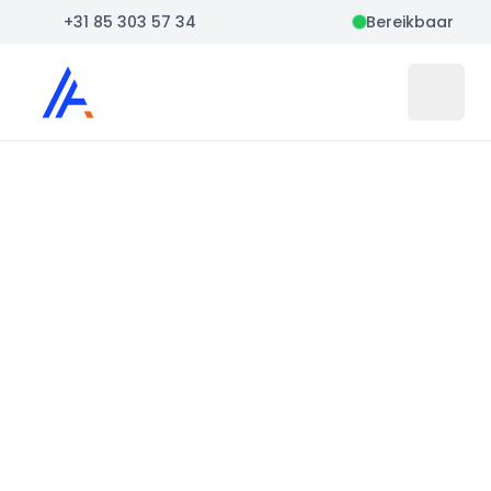
+31 85 303 57 34
Bereikbaar
Auto Atlas
Open 