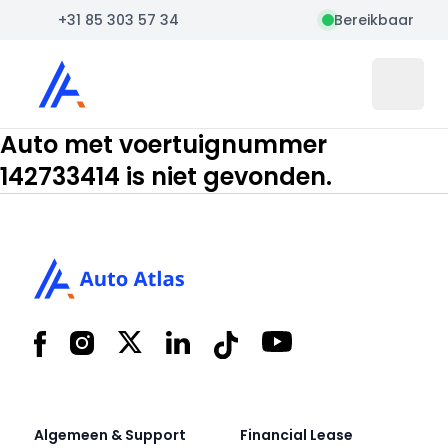
+31 85 303 57 34
Bereikbaar
Auto Atlas
Open 
Auto met voertuignummer
142733414 is niet gevonden.
Footer
Facebook
Instagram
X
LinkedIn
Tiktok
YouTube
Algemeen & Support
Financial Lease