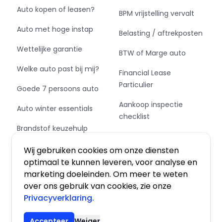
Auto kopen of leasen?
BPM vrijstelling vervalt
Auto met hoge instap
Belasting / aftrekposten
Wettelijke garantie
BTW of Marge auto
Welke auto past bij mij?
Financial Lease
Particulier
Goede 7 persoons auto
Aankoop inspectie
Auto winter essentials
checklist
Brandstof keuzehulp
Private Leasen,
Schakel of automaat?
Financieren of Kopen?
Wij gebruiken cookies om onze diensten
optimaal te kunnen leveren, voor analyse en
marketing doeleinden. Om meer te weten
over ons gebruik van cookies, zie onze
Privacyverklaring.
Algemene voorwaarden
|
Privacy
|
Cookies
Accepteer
Weiger