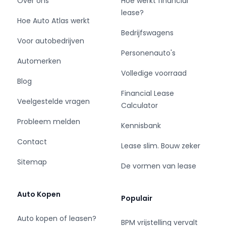
Over ons
Hoe werkt financial
if you were confronted with a closed door!
lease?
Hoe Auto Atlas werkt
Openingstijden:
Bedrijfswagens
Voor autobedrijven
Maandag t/m vrijdag 10:00 t/m 18:00
Personenauto's
Zaterdag van 09:00 t/m 17:00
Automerken
Zondag op afspraak
Volledige voorraad
Blog
Financial Lease
Veelgestelde vragen
Contact:
Calculator
Probleem melden
Kennisbank
Industrieweg 15
1422AH Uithoorn
Contact
Lease slim. Bouw zeker
Tel: 06-41002238
Sitemap
Mail: info@autosgebruikt.nl
De vormen van lease
Auto Kopen
Populair
Kijk voor ons actuele aanbod op:
https://www.autogarageuithoorn.nl/
Auto kopen of leasen?
BPM vrijstelling vervalt