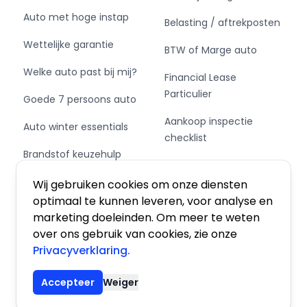
Auto met hoge instap
Belasting / aftrekposten
Wil je op de hoogte blijven van ons aanbod? Like
Wettelijke garantie
ons dan op facebook!
BTW of Marge auto
https://www.facebook.com/autosgebruikt/
Welke auto past bij mij?
Financial Lease
Particulier
- Auto financieren?
Goede 7 persoons auto
Aankoop inspectie
Auto winter essentials
Direct uw maandpremie berekenen voor een
checklist
financiering? Ga naar onze website en bekijk de
Brandstof keuzehulp
mogelijkheden voor een financiering.
Private Leasen,
Onder de knop ''FINANCIERING'' vind u ons
Schakel of automaat?
Financieren of Kopen?
Wij gebruiken cookies om onze diensten
aanbod en kunt u berekenen wat uw
optimaal te kunnen leveren, voor analyse en
maandlasten zullen zijn.
marketing doeleinden. Om meer te weten
over ons gebruik van cookies, zie onze
LET OP!
Privacyverklaring.
Algemene voorwaarden
|
Privacy
|
Cookies
Bovenstaande informatie is met zorg opgesteld,
Accepteer
Weiger
maar daaraan kunnen geen rechten worden
© 2026 De Auto Atlas, Inc. Alle rechten voorbehouden.