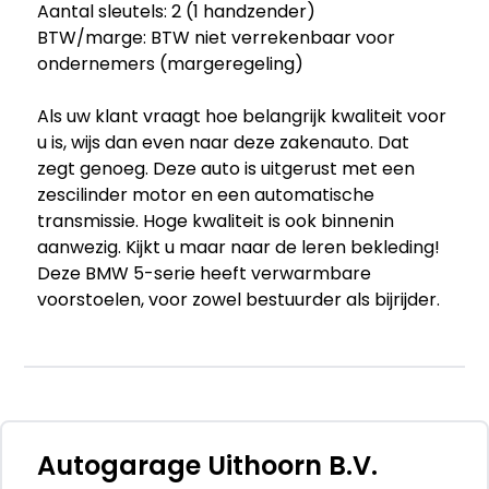
Aantal sleutels: 2 (1 handzender)
BTW/marge: BTW niet verrekenbaar voor
ondernemers (margeregeling)
Als uw klant vraagt hoe belangrijk kwaliteit voor
u is, wijs dan even naar deze zakenauto. Dat
zegt genoeg. Deze auto is uitgerust met een
zescilinder motor en een automatische
transmissie. Hoge kwaliteit is ook binnenin
aanwezig. Kijkt u maar naar de leren bekleding!
Deze BMW 5-serie heeft verwarmbare
voorstoelen, voor zowel bestuurder als bijrijder.
Bij de uitrusting van deze BMW horen onder
meer warmtewerend glas, elektrisch
bedienbare en verwarmde buitenspiegels,
elektrisch bedienbare ramen voor en metallic
lak.
Autogarage Uithoorn B.V.