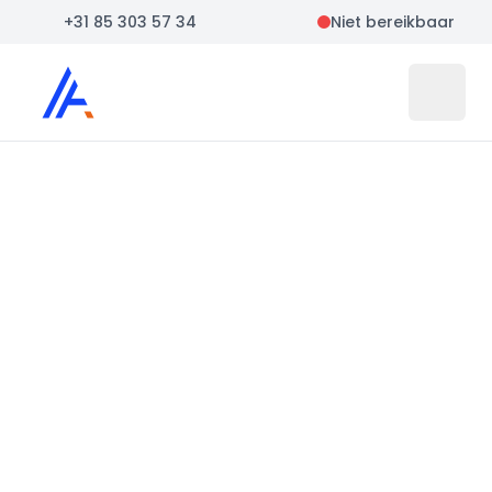
+31 85 303 57 34
Niet bereikbaar
Auto Atlas
Open 