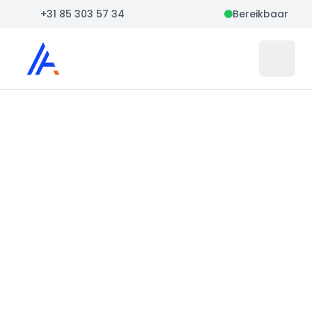
+31 85 303 57 34
Bereikbaar
Auto Atlas
Open 