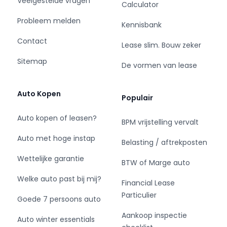
Veelgestelde vragen
0647122004
Calculator
Probleem melden
Kennisbank
Contact
Lease slim. Bouw zeker
KUYPERAUTO OCCASIONS BV
Sitemap
Loodsweg 16
De vormen van lease
8243ph Lelystad
ho_kuyper@live.nl
Auto Kopen
Populair
www.kuyperauto.nl
Auto kopen of leasen?
BPM vrijstelling vervalt
Graag tot ziens in Lelystad!
Auto met hoge instap
Belasting / aftrekposten
Wettelijke garantie
= Bedrijfsinformatie =
BTW of Marge auto
Welke auto past bij mij?
Financial Lease
Wij stellen ons niet verantwoordelijk in fouten bij
Particulier
tekst /opties bij de auto .
Goede 7 persoons auto
Aankoop inspectie
Auto winter essentials