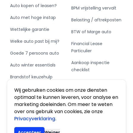
Auto kopen of leasen?
BPM vrijstelling vervalt
Auto met hoge instap
Belasting / aftrekposten
Wettelijke garantie
BTW of Marge auto
Welke auto past bij mij?
Financial Lease
Particulier
Goede 7 persoons auto
Aankoop inspectie
Auto winter essentials
checklist
Brandstof keuzehulp
Private Leasen,
Schakel of automaat?
Financieren of Kopen?
Wij gebruiken cookies om onze diensten
optimaal te kunnen leveren, voor analyse en
marketing doeleinden. Om meer te weten
over ons gebruik van cookies, zie onze
Privacyverklaring.
Algemene voorwaarden
|
Privacy
|
Cookies
Accepteer
Weiger