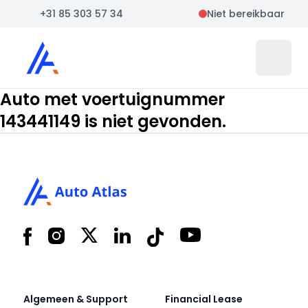
+31 85 303 57 34
Niet bereikbaar
Auto Atlas
Open 
Auto met voertuignummer
143441149 is niet gevonden.
Footer
Facebook
Instagram
X
LinkedIn
Tiktok
YouTube
Algemeen & Support
Financial Lease