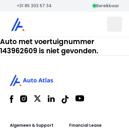
+31 85 303 57 34
Bereikbaar
Auto Atlas
Open 
Auto met voertuignummer
143962609 is niet gevonden.
Footer
Facebook
Instagram
X
LinkedIn
Tiktok
YouTube
Algemeen & Support
Financial Lease