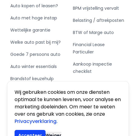
Auto kopen of leasen?
BPM vrijstelling vervalt
Auto met hoge instap
Belasting / aftrekposten
Wettelijke garantie
BTW of Marge auto
Welke auto past bij mij?
Financial Lease
Particulier
Goede 7 persoons auto
Aankoop inspectie
Auto winter essentials
checklist
Brandstof keuzehulp
Private Leasen,
Schakel of automaat?
Financieren of Kopen?
Wij gebruiken cookies om onze diensten
optimaal te kunnen leveren, voor analyse en
marketing doeleinden. Om meer te weten
over ons gebruik van cookies, zie onze
Privacyverklaring.
Algemene voorwaarden
|
Privacy
|
Cookies
Accepteer
Weiger