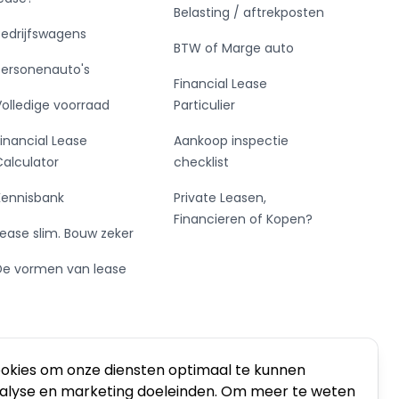
Belasting / aftrekposten
Bedrijfswagens
BTW of Marge auto
Personenauto's
Financial Lease
Volledige voorraad
Particulier
Financial Lease
Aankoop inspectie
Calculator
checklist
Kennisbank
Private Leasen,
Financieren of Kopen?
Lease slim. Bouw zeker
De vormen van lease
ookies om onze diensten optimaal te kunnen
nalyse en marketing doeleinden. Om meer te weten