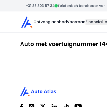
+31 85 303 57 34
Telefonisch bereikbaar van: m
Auto Atlas
Ontvang aanbod
Voorraad
Financial l
Auto met voertuignummer 1442
Footer
Facebook
Instagram
X
LinkedIn
Tiktok
YouTube