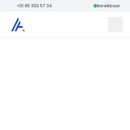
+31 85 303 57 34
Bereikbaar
Auto Atlas
Open 