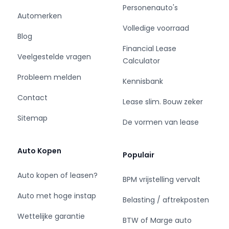
Personenauto's
eventuele beschadigingen en of mankementen.
Automerken
De foto's kunt u sturen via Whats'App
Volledige voorraad
0627546656
Blog
Financial Lease
Veelgestelde vragen
*Alle aankoopkeuringen zijn toegestaan* :
Calculator
Merkdealer - BOVAG - DEKRA
Probleem melden
Kennisbank
* JM Car Store heeft alle moeite genomen om
Contact
Lease slim. Bouw zeker
de informatie in deze advertentie zo accuraat
Sitemap
en actueel mogelijk weer te geven. Er kunnen
De vormen van lease
echter uitdrukkelijk geen rechten worden
ontleend aan de verstrekte informatie in de
Auto Kopen
Populair
advertentie. Vertrouw daarom niet alleen op
deze informatie en controleer daarom bij
Auto kopen of leasen?
BPM vrijstelling vervalt
aankoop de zaken die uw beslissing zouden
kunnen beïnvloeden.
Auto met hoge instap
Belasting / aftrekposten
Wettelijke garantie
BTW of Marge auto