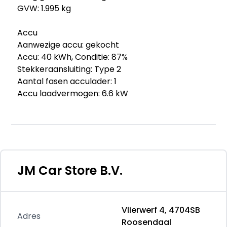
GVW: 1.995 kg
Accu
Aanwezige accu: gekocht
Accu: 40 kWh, Conditie: 87%
Stekkeraansluiting: Type 2
Aantal fasen acculader: 1
Accu laadvermogen: 6.6 kW
Geschikt voor snelladen: ja
Stekkeraansluiting snellader: CHAdeMO
Verbruik
Gemiddeld elektriciteitsverbruik: 14,8
kWh/100km
JM Car Store B.V.
Onderhoud, historie en staat
Onderhoudsboekjes: Aanwezig (dealer
Vlierwerf 4, 4704SB
onderhouden)
Adres
Roosendaal