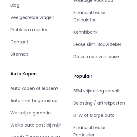
Volledige voorraad
• Stoelventilatie - heerlijk op warme dagen
Blog
• Stoelverwarming - heerlijk op koude dagen
Financial Lease
Veelgestelde vragen
• Achter Stoelverwarming – optimaal comfort,
Calculator
ook tijdens warme dagen en de kouden
Probleem melden
Kennisbank
• Rear Seat Entertainment (RSE) –
entertainment schermen voor de
Contact
Lease slim. Bouw zeker
achterpassagiers
Sitemap
• Adaptieve cruise control (ACC) – ontspannen
De vormen van lease
rijden met automatische afstandsregeling
• Meridian premium audiosysteem – krachtig en
Auto Kopen
Populair
helder geluid
• Meer vaudig Elektrisch verstelbare stoelen –
Auto kopen of leasen?
BPM vrijstelling vervalt
altijd de perfecte zitpositie
• Verstelbare buitenwangen (rug)
Auto met hoge instap
Belasting / aftrekposten
• Verstelbare buitenwangen (benen)
Wettelijke garantie
• Memory stoelen
BTW of Marge auto
• 360 graden camera - overzicht rond de hele
Welke auto past bij mij?
Financial Lease
auto
Particulier
• Sfeerverlichting (ambiance) – meer kleurig