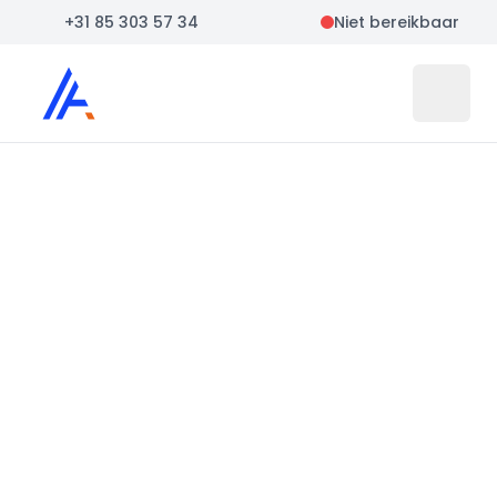
+31 85 303 57 34
Niet bereikbaar
Auto Atlas
Open 