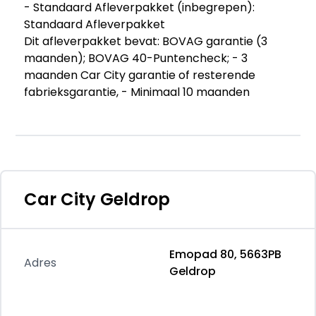
- Standaard Afleverpakket (inbegrepen):
Standaard Afleverpakket
Dit afleverpakket bevat: BOVAG garantie (3
maanden); BOVAG 40-Puntencheck; - 3
maanden Car City garantie of resterende
fabrieksgarantie, - Minimaal 10 maanden
geldige APK, - Professionele poetsbeurt binnen
& buiten, - Technische voorinspectie, -
Tenaamstellen en vrijwaren inruilauto, -
Vloeistoffen controle en bijvullen
- Car City Zekerheidspakket (€ 495 meerprijs):
Dit afleverpakket bevat (in plaats van
Car City Geldrop
afleverpakket "Standaard Afleverpakket"):
BOVAG garantie (3 maanden); Geen BOVAG
40-Puntencheck; BOVAG Afleverbeurt; - 3
Emopad 80, 5663PB
maanden garantie, - 20 liter brandstof, - Gratis
Adres
Geldrop
leenauto bij garantiewerkzaamheden, - Nieuwe
APK, - Onderhoudsbeurt volgens
fabrieksschema, - Professionele poetsbeurt