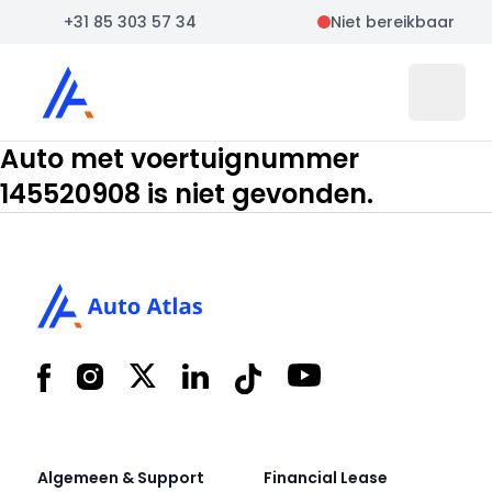
+31 85 303 57 34
Niet bereikbaar
Auto Atlas
Open 
Auto met voertuignummer
145520908 is niet gevonden.
Footer
Facebook
Instagram
X
LinkedIn
Tiktok
YouTube
Algemeen & Support
Financial Lease