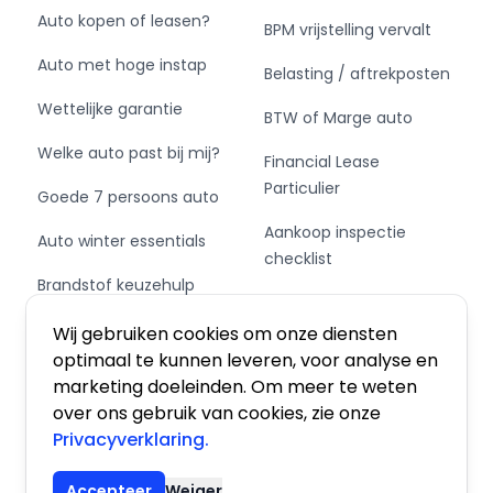
Auto kopen of leasen?
BPM vrijstelling vervalt
Auto met hoge instap
Belasting / aftrekposten
Wettelijke garantie
BTW of Marge auto
Welke auto past bij mij?
Financial Lease
Particulier
Goede 7 persoons auto
Aankoop inspectie
Auto winter essentials
checklist
Brandstof keuzehulp
Private Leasen,
Schakel of automaat?
Financieren of Kopen?
Wij gebruiken cookies om onze diensten
optimaal te kunnen leveren, voor analyse en
marketing doeleinden. Om meer te weten
over ons gebruik van cookies, zie onze
Privacyverklaring.
Algemene voorwaarden
|
Privacy
|
Cookies
Accepteer
Weiger