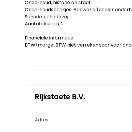
Onderhoud, historie en staat
Onderhoudsboekjes: Aanwezig (dealer onder
Schade: schadevrij
Aantal sleutels: 2
Financiële informatie
BTW/marge: BTW niet verrekenbaar voor ond
Afleverpakketten
Optioneel afleverpakket (€ 1.995): Rijkstaete E
Apk bij aflevering 40-puntencheck Afleverbe
Dit afleverpakket bevat: BOVAG garantie (
Afleverbeurt; Nieuwe APK
Rijkstaete B.V.
Overige informatie
originalType: 2.0 TSI GTI
Adres
Volkswagen Golf 2.0 TSI GTI|PANO|ACC|H&K|H