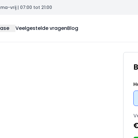
a-vrij | 07:00 tot 21:00
ease
Veelgestelde vragen
Blog
B
H
V
€