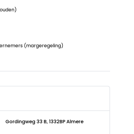
houden)
ernemers (margeregeling)
xclusive Pakket: Rijkstaete Exclusive Pakket:
urt Garantie 12 maanden
12 maanden); BOVAG 40-Puntencheck; BOVAG
Gordingweg 33 B, 1332BP Almere
EAD-UP|CAMERA|19''