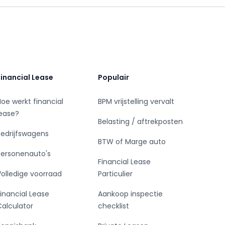
Financial Lease
Populair
Hoe werkt financial
BPM vrijstelling vervalt
lease?
Belasting / aftrekposten
Bedrijfswagens
BTW of Marge auto
Personenauto's
Financial Lease
Volledige voorraad
Particulier
Financial Lease
Aankoop inspectie
Calculator
checklist