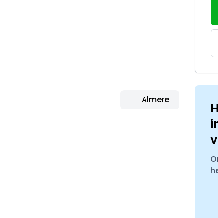
Almere
H
i
v
O
h