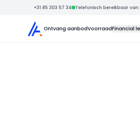
+31 85 303 57 34
Telefonisch bereikbaar van: m
Auto Atlas
Ontvang aanbod
Voorraad
Financial l