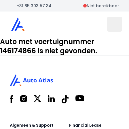
+31 85 303 57 34
Niet bereikbaar
Auto Atlas
Open 
Auto met voertuignummer
146174866 is niet gevonden.
Footer
Facebook
Instagram
X
LinkedIn
Tiktok
YouTube
Algemeen & Support
Financial Lease