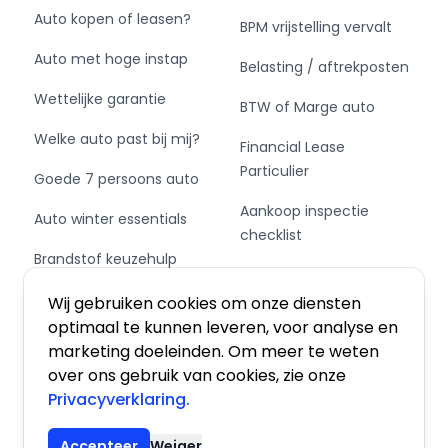
Auto kopen of leasen?
BPM vrijstelling vervalt
Auto met hoge instap
Belasting / aftrekposten
Wettelijke garantie
BTW of Marge auto
Welke auto past bij mij?
Financial Lease
Particulier
Goede 7 persoons auto
Aankoop inspectie
Auto winter essentials
checklist
Brandstof keuzehulp
Private Leasen,
Schakel of automaat?
Financieren of Kopen?
Wij gebruiken cookies om onze diensten
optimaal te kunnen leveren, voor analyse en
marketing doeleinden. Om meer te weten
over ons gebruik van cookies, zie onze
Privacyverklaring.
Algemene voorwaarden
|
Privacy
|
Cookies
Accepteer
Weiger