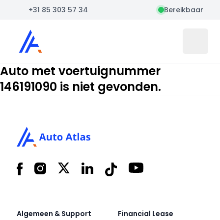
+31 85 303 57 34
Bereikbaar
Auto Atlas
Open 
Auto met voertuignummer
146191090 is niet gevonden.
Footer
Facebook
Instagram
X
LinkedIn
Tiktok
YouTube
Algemeen & Support
Financial Lease