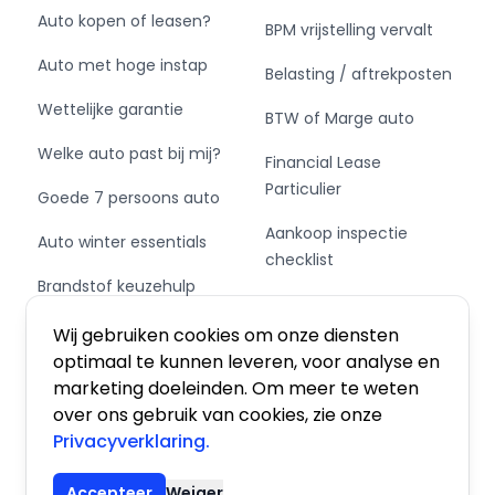
Auto kopen of leasen?
BPM vrijstelling vervalt
Auto met hoge instap
Belasting / aftrekposten
Wettelijke garantie
BTW of Marge auto
Welke auto past bij mij?
Financial Lease
Particulier
Goede 7 persoons auto
Aankoop inspectie
Auto winter essentials
checklist
Brandstof keuzehulp
Private Leasen,
Schakel of automaat?
Financieren of Kopen?
Wij gebruiken cookies om onze diensten
optimaal te kunnen leveren, voor analyse en
marketing doeleinden. Om meer te weten
over ons gebruik van cookies, zie onze
Privacyverklaring.
Algemene voorwaarden
|
Privacy
|
Cookies
Accepteer
Weiger