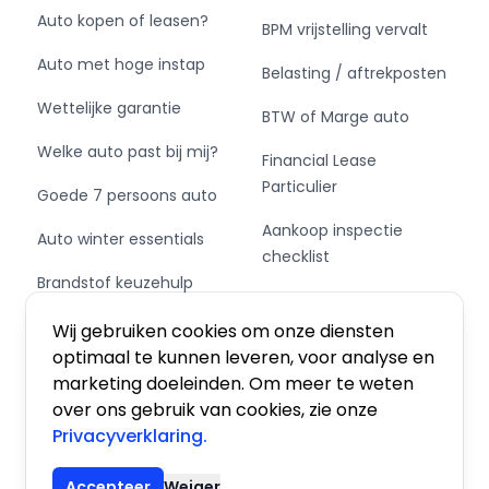
Auto kopen of leasen?
BPM vrijstelling vervalt
Auto met hoge instap
Belasting / aftrekposten
Wettelijke garantie
BTW of Marge auto
Welke auto past bij mij?
Financial Lease
Particulier
Goede 7 persoons auto
Aankoop inspectie
Auto winter essentials
checklist
Brandstof keuzehulp
Private Leasen,
Schakel of automaat?
Financieren of Kopen?
Wij gebruiken cookies om onze diensten
optimaal te kunnen leveren, voor analyse en
marketing doeleinden. Om meer te weten
over ons gebruik van cookies, zie onze
Privacyverklaring.
Algemene voorwaarden
|
Privacy
|
Cookies
Accepteer
Weiger