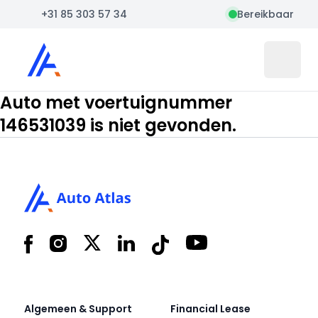
+31 85 303 57 34
Bereikbaar
Auto Atlas
Open 
Auto met voertuignummer
146531039 is niet gevonden.
Footer
Facebook
Instagram
X
LinkedIn
Tiktok
YouTube
Algemeen & Support
Financial Lease