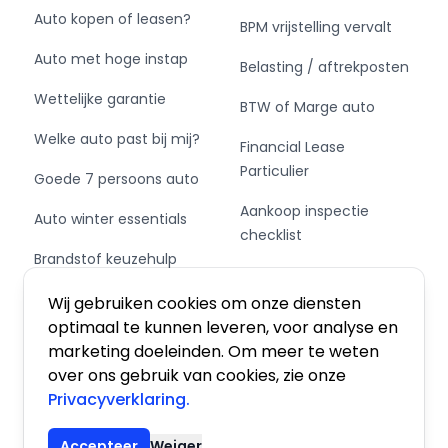
Auto kopen of leasen?
BPM vrijstelling vervalt
Auto met hoge instap
Belasting / aftrekposten
Wettelijke garantie
BTW of Marge auto
Welke auto past bij mij?
Financial Lease
Particulier
Goede 7 persoons auto
Aankoop inspectie
Auto winter essentials
checklist
Brandstof keuzehulp
Private Leasen,
Schakel of automaat?
Financieren of Kopen?
Wij gebruiken cookies om onze diensten
optimaal te kunnen leveren, voor analyse en
marketing doeleinden. Om meer te weten
over ons gebruik van cookies, zie onze
Privacyverklaring.
Algemene voorwaarden
|
Privacy
|
Cookies
Accepteer
Weiger