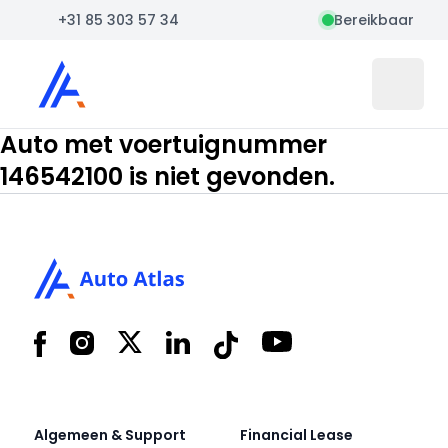
+31 85 303 57 34
Bereikbaar
Auto Atlas
Open 
Auto met voertuignummer
146542100 is niet gevonden.
Footer
Facebook
Instagram
X
LinkedIn
Tiktok
YouTube
Algemeen & Support
Financial Lease