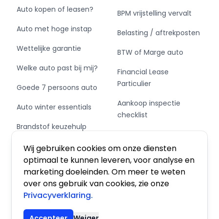
Auto kopen of leasen?
BPM vrijstelling vervalt
Auto met hoge instap
Belasting / aftrekposten
Wettelijke garantie
BTW of Marge auto
Welke auto past bij mij?
Financial Lease
Particulier
Goede 7 persoons auto
Aankoop inspectie
Auto winter essentials
checklist
Brandstof keuzehulp
Private Leasen,
Schakel of automaat?
Financieren of Kopen?
Wij gebruiken cookies om onze diensten
optimaal te kunnen leveren, voor analyse en
marketing doeleinden. Om meer te weten
over ons gebruik van cookies, zie onze
Privacyverklaring.
Algemene voorwaarden
|
Privacy
|
Cookies
Accepteer
Weiger