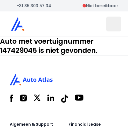
+31 85 303 57 34
Niet bereikbaar
Auto Atlas
Open 
Auto met voertuignummer
147429045 is niet gevonden.
Footer
Facebook
Instagram
X
LinkedIn
Tiktok
YouTube
Algemeen & Support
Financial Lease