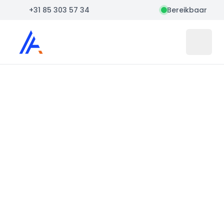
+31 85 303 57 34
Bereikbaar
Auto Atlas
Open 