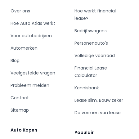
- Boordcomputer
- Cruise control
Over ons
Hoe werkt financial
lease?
Hoe Auto Atlas werkt
Exterieur
Bedrijfswagens
Voor autobedrijven
- Achterruitwisser
Personenauto's
- Buitenspiegels elektrisch verstelbaar
Automerken
- Buitenspiegels verwarmbaar
Volledige voorraad
Blog
- Centrale vergrendeling met
Financial Lease
afstandsbediening
Veelgestelde vragen
Calculator
- Getint glas
- LED dagrijverlichting
Probleem melden
Kennisbank
- LED koplampen
Contact
- Metaalkleur
Lease slim. Bouw zeker
- Park distance control voor en achter
Sitemap
De vormen van lease
Infotainment
Auto Kopen
Populair
- DAB