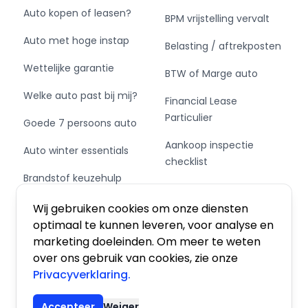
- Radio
Auto kopen of leasen?
BPM vrijstelling vervalt
- Usb en aux aansluiting
Auto met hoge instap
Belasting / aftrekposten
Interieur
Wettelijke garantie
BTW of Marge auto
- Achterbank in delen neerklapbaar
Welke auto past bij mij?
Financial Lease
- Airco
Particulier
Goede 7 persoons auto
- Bestuurdersstoel in hoogte verstelbaar
- Elektrische ramen voor
Aankoop inspectie
Auto winter essentials
- Stuur verstelbaar
checklist
- Stuurbekrachtiging snelheidsafhankelijk
Brandstof keuzehulp
Private Leasen,
Schakel of automaat?
Financieren of Kopen?
Milieu
Wij gebruiken cookies om onze diensten
optimaal te kunnen leveren, voor analyse en
- Start/stop systeem
marketing doeleinden. Om meer te weten
over ons gebruik van cookies, zie onze
Overige
Privacyverklaring.
Algemene voorwaarden
|
Privacy
|
Cookies
- Anti Blokkeer Systeem
Accepteer
Weiger