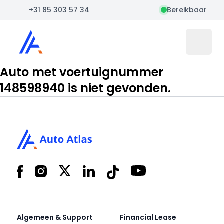
+31 85 303 57 34
Bereikbaar
Auto Atlas
Open 
Auto met voertuignummer
148598940 is niet gevonden.
Footer
Facebook
Instagram
X
LinkedIn
Tiktok
YouTube
Algemeen & Support
Financial Lease