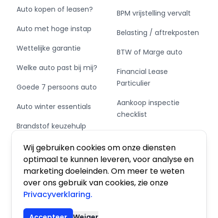
Auto kopen of leasen?
BPM vrijstelling vervalt
Auto met hoge instap
Belasting / aftrekposten
Wettelijke garantie
BTW of Marge auto
Welke auto past bij mij?
Financial Lease
Particulier
Goede 7 persoons auto
Aankoop inspectie
Auto winter essentials
checklist
Brandstof keuzehulp
Private Leasen,
Schakel of automaat?
Financieren of Kopen?
Wij gebruiken cookies om onze diensten
optimaal te kunnen leveren, voor analyse en
marketing doeleinden. Om meer te weten
over ons gebruik van cookies, zie onze
Privacyverklaring.
Algemene voorwaarden
|
Privacy
|
Cookies
Accepteer
Weiger