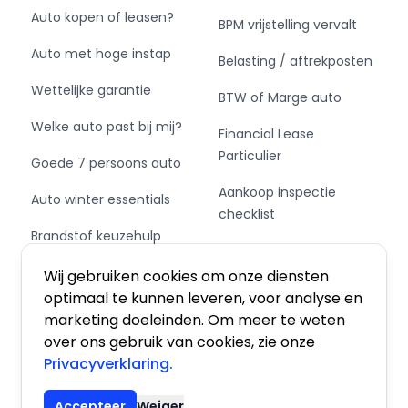
Auto kopen of leasen?
BPM vrijstelling vervalt
Auto met hoge instap
Belasting / aftrekposten
Wettelijke garantie
BTW of Marge auto
Welke auto past bij mij?
Financial Lease
Particulier
Goede 7 persoons auto
Aankoop inspectie
Auto winter essentials
checklist
Brandstof keuzehulp
Private Leasen,
Schakel of automaat?
Financieren of Kopen?
Wij gebruiken cookies om onze diensten
optimaal te kunnen leveren, voor analyse en
marketing doeleinden. Om meer te weten
over ons gebruik van cookies, zie onze
Privacyverklaring.
Algemene voorwaarden
|
Privacy
|
Cookies
Accepteer
Weiger