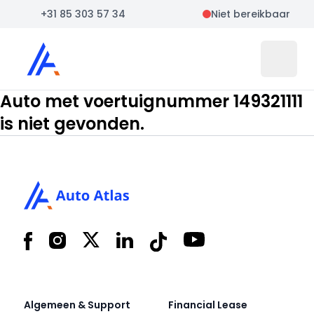
+31 85 303 57 34
Niet bereikbaar
Auto Atlas
Open 
Auto met voertuignummer 149321111
is niet gevonden.
Footer
Facebook
Instagram
X
LinkedIn
Tiktok
YouTube
Algemeen & Support
Financial Lease