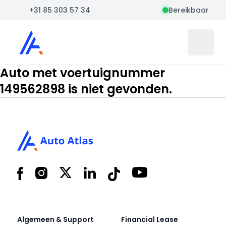
+31 85 303 57 34
Bereikbaar
Auto Atlas
Open 
Auto met voertuignummer
149562898 is niet gevonden.
Footer
Facebook
Instagram
X
LinkedIn
Tiktok
YouTube
Algemeen & Support
Financial Lease