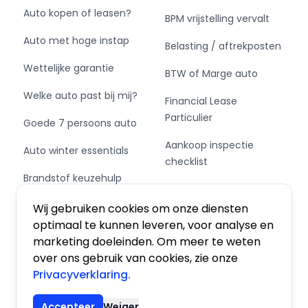
Auto kopen of leasen?
BPM vrijstelling vervalt
Auto met hoge instap
Belasting / aftrekposten
Wettelijke garantie
BTW of Marge auto
Welke auto past bij mij?
Financial Lease
Particulier
Goede 7 persoons auto
Aankoop inspectie
Auto winter essentials
checklist
Brandstof keuzehulp
Private Leasen,
Schakel of automaat?
Financieren of Kopen?
Wij gebruiken cookies om onze diensten
optimaal te kunnen leveren, voor analyse en
marketing doeleinden. Om meer te weten
over ons gebruik van cookies, zie onze
Privacyverklaring.
Algemene voorwaarden
|
Privacy
|
Cookies
Accepteer
Weiger