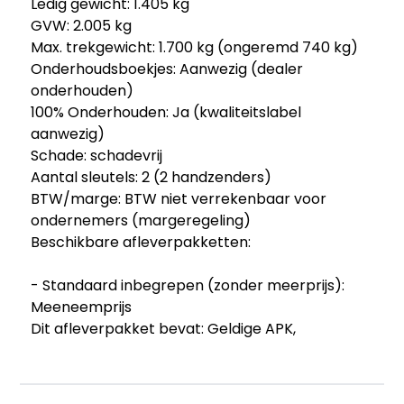
Ledig gewicht: 1.405 kg
GVW: 2.005 kg
Max. trekgewicht: 1.700 kg (ongeremd 740 kg)
Onderhoudsboekjes: Aanwezig (dealer
onderhouden)
100% Onderhouden: Ja (kwaliteitslabel
aanwezig)
Schade: schadevrij
Aantal sleutels: 2 (2 handzenders)
BTW/marge: BTW niet verrekenbaar voor
ondernemers (margeregeling)
Beschikbare afleverpakketten:
- Standaard inbegrepen (zonder meerprijs):
Meeneemprijs
Dit afleverpakket bevat: Geldige APK,
Overschrijving, Reinigen auto binnen & buiten,
Vrijwaring inruilauto
- Afleverpakket "B&S" Compleet BOVAG