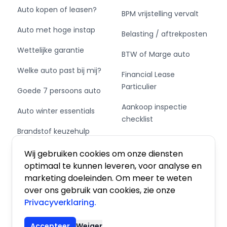
mogelijk weer te geven. Er kunnen echter
Auto kopen of leasen?
BPM vrijstelling vervalt
uitdrukkelijk geen rechten worden ontleend aan
Auto met hoge instap
de verstrekte informatie in de advertentie.
Belasting / aftrekposten
Vertrouw daarom niet alleen op deze
Wettelijke garantie
BTW of Marge auto
informatie en controleer daarom bij aankoop
de zaken die uw beslissing zouden kunnen
Welke auto past bij mij?
Financial Lease
beïnvloeden!
Particulier
Goede 7 persoons auto
Aankoop inspectie
Auto winter essentials
checklist
Brandstof keuzehulp
Private Leasen,
Schakel of automaat?
Financieren of Kopen?
Wij gebruiken cookies om onze diensten
optimaal te kunnen leveren, voor analyse en
marketing doeleinden. Om meer te weten
over ons gebruik van cookies, zie onze
Privacyverklaring.
Algemene voorwaarden
|
Privacy
|
Cookies
Accepteer
Weiger