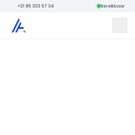
+31 85 303 57 34
Bereikbaar
Auto Atlas
Open 