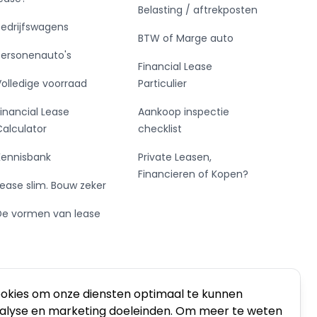
Belasting / aftrekposten
Bedrijfswagens
BTW of Marge auto
Personenauto's
Financial Lease
Volledige voorraad
Particulier
Financial Lease
Aankoop inspectie
Calculator
checklist
Kennisbank
Private Leasen,
Financieren of Kopen?
Lease slim. Bouw zeker
De vormen van lease
ookies om onze diensten optimaal te kunnen
nalyse en marketing doeleinden. Om meer te weten