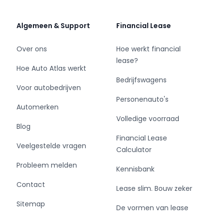
Kwaliteit, zekerheid en garantie
Elk voertuig wordt zorgvuldig gecontroleerd en
Algemeen & Support
Financial Lease
scherp geprijsd aangeboden. Wilt u extra
zekerheid? Kies uit onze optionele
Over ons
Hoe werkt financial
garantiepakketten tot 12 maanden — volledig
lease?
Hoe Auto Atlas werkt
afgestemd op uw wensen en situatie.
Bedrijfswagens
Voor autobedrijven
Belangrijke informatie over occasions
Personenauto's
Occasions zijn gebruikte voertuigen en kunnen
Automerken
gebruikssporen bevatten. Bouwjaar en
Volledige voorraad
Blog
kilometerstand zeggen niet alles over hoe een
Financial Lease
auto is behandeld. Bekijk daarom de foto’s goed
Veelgestelde vragen
Calculator
en stel gerust al uw vragen. Houd rekening met
mogelijke kleurafwijkingen door lichtinval of
Probleem melden
Kennisbank
glans.
Contact
Lease slim. Bouw zeker
Waarom Greven Automotive
Sitemap
De vormen van lease
• Direct beschikbaar en direct rijden uit een