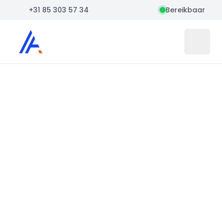
+31 85 303 57 34
Bereikbaar
Auto Atlas
Open 