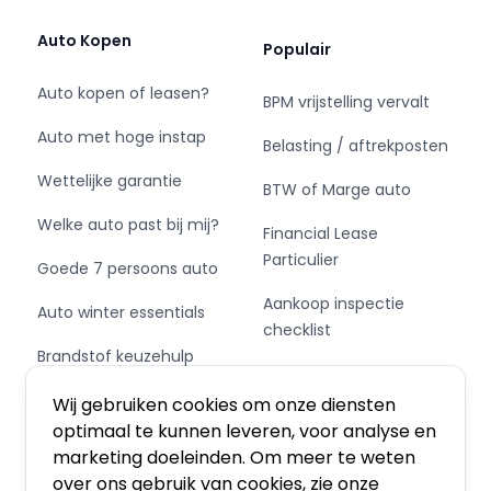
ruime voorraad van 700+ voertuigen
• 7 dagen per week geopend, terrein 24/7 vrij
Auto Kopen
Populair
toegankelijk
• Gratis next-day levering in heel Nederland
Auto kopen of leasen?
BPM vrijstelling vervalt
• Snelle en transparante Financial Lease: altijd
Auto met hoge instap
eenvoudig en voordelig
Belasting / aftrekposten
• Klantgericht advies van ervaren medewerkers,
Wettelijke garantie
BTW of Marge auto
duizenden tevreden klanten gingen u voor
Welke auto past bij mij?
Financial Lease
Greven Automotive – uw betrouwbare partner
Particulier
Goede 7 persoons auto
voor occasions en bedrijfswagens, met snelheid,
gemak en zekerheid.
Aankoop inspectie
Auto winter essentials
checklist
Lichte gebruikerssporen (zie foto's)
Brandstof keuzehulp
Private Leasen,
Schakel of automaat?
Financieren of Kopen?
Personenauto’s nieuw en gebruikt: Alfa Romeo
Wij gebruiken cookies om onze diensten
Giulia - Stelvio | Audi A1 - A3 - A4 - A5 - Q2 - Q3
optimaal te kunnen leveren, voor analyse en
- Q5 - Q7 - e-tron - A6 | BMW 1 Serie - 2 Serie -
marketing doeleinden. Om meer te weten
3 Serie - 4 Serie - 5 Serie - X1 - X3 - X5 - X7 - i4 -
over ons gebruik van cookies, zie onze