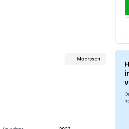
Maarssen
H
i
v
O
h