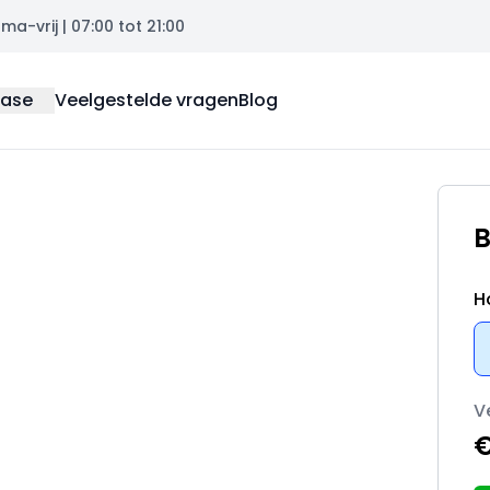
a-vrij | 07:00 tot 21:00
ease
Veelgestelde vragen
Blog
B
H
V
€