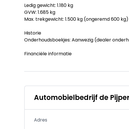
Ledig gewicht: 1.180 kg
GVW: 1.685 kg
Max. trekgewicht: 1.500 kg (ongeremd 600 kg)
Historie
Onderhoudsboekjes: Aanwezig (dealer onder
Financiële informatie
BTW/marge: BTW niet verrekenbaar voor ond
Garantie
Garantielabel: BOVAG Garantie (12 maanden)
BOVAG 40-Puntencheck: Ja
BOVAG Afleverbeurt: Ja
Automobielbedrijf de Pijpe
Beschikbare afleverpakketten:
- BOVAG afleverbeurt + BOVAG Garantie (€ 9
Adres
Onderhoudsbeurt bij aflevering, 12 maanden B