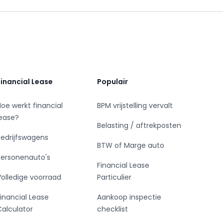
Financial Lease
Populair
Hoe werkt financial
BPM vrijstelling vervalt
lease?
Belasting / aftrekposten
Bedrijfswagens
BTW of Marge auto
Personenauto's
Financial Lease
Volledige voorraad
Particulier
Financial Lease
Aankoop inspectie
Calculator
checklist