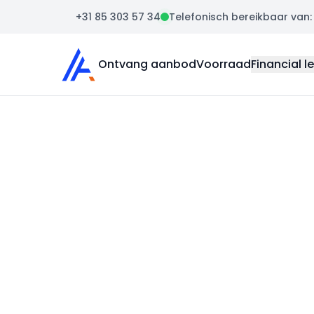
+31 85 303 57 34
Telefonisch bereikbaar van: m
Auto Atlas
Ontvang aanbod
Voorraad
Financial l