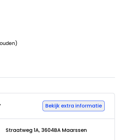
houden)
ernemers (margeregeling)
r
Bekijk extra informatie
95): APK voor minimaal 12 maanden,
Straatweg 1A, 3604BA Maarssen
OVAG Garantie, Tellerrapport, Poetsen en