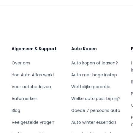
19.00 - 21.00 voor u geopend! Tevens kunt u
ondag bij ons terecht.
ijfdepijper.nl of belt u met 0346-571454 of
Algemeen & Support
Auto Kopen
Over ons
Auto kopen of leasen?
Hoe Auto Atlas werkt
Auto met hoge instap
Voor autobedrijven
Wettelijke garantie
Automerken
Welke auto past bij mij?
Blog
Goede 7 persoons auto
Veelgestelde vragen
Auto winter essentials