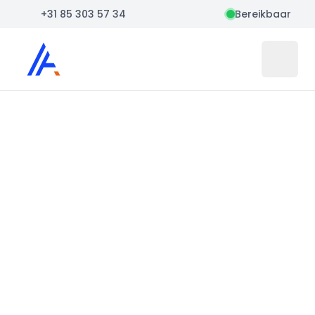
+31 85 303 57 34
Bereikbaar
Auto Atlas
Open 