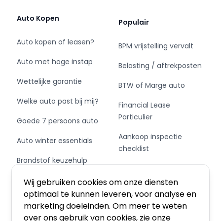
waarschuwing te geven als de afstand tussen
jou en een achterligger te klein is. Het comfort
Auto Kopen
Populair
wordt verhoogd door de aanwezige
automatische airconditioning. Achter het stuur
Auto kopen of leasen?
BPM vrijstelling vervalt
van deze Hyundai ben jij niet alleen. De auto kijkt
Auto met hoge instap
als het ware met je mee tijdens de rit. De
Belasting / aftrekposten
regensensor schakelt de ruitenwissers in als het
Wettelijke garantie
BTW of Marge auto
nodig is en de automatisch inschakelbare
verlichting doet de lichten voor je aan. Ook
Welke auto past bij mij?
Financial Lease
cruise control, automatisch dimmende
Particulier
Goede 7 persoons auto
binnenspiegel, lederen stuur, centrale
deurvergrendeling met afstandsbediening,
Aankoop inspectie
Auto winter essentials
boordcomputer en lederen versnellingspook
checklist
horen tot de voorzieningen op deze auto.
Brandstof keuzehulp
Private Leasen,
Schakel of automaat?
Financieren of Kopen?
Zoals je mag verwachten van deze Hyundai i20
Wij gebruiken cookies om onze diensten
is hij uitgerust met een reeks aan actieve
optimaal te kunnen leveren, voor analyse en
veiligheidssystemen. Voorzien van het Lane-
marketing doeleinden. Om meer te weten
keeping systeem. Ofwel: blijf automatisch in je
over ons gebruik van cookies, zie onze