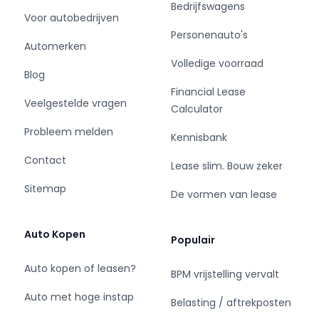
Bedrijfswagens
(remmen,banden,vloeistoffen,verlichting etc.)
Voor autobedrijven
- Km-stand garantie met de Nationale Auto pas
Personenauto's
- Onderhoudshistorie
Automerken
- Tenaamstelling bij ons bedrijf
Volledige voorraad
Blog
- Nieuw matten set
Financial Lease
- Een wasbeurt bij aflevering
Veelgestelde vragen
Calculator
Behoefte aan extra snelle levering? Neem
contact op met één van onze
Probleem melden
Kennisbank
verkoopadviseurs.
Contact
Lease slim. Bouw zeker
Garantie
Sitemap
De vormen van lease
Wij hebben vertrouwen in onze auto’s en
kunnen daardoor standaard 3 maanden
garantie geven op het motorblok en de
Auto Kopen
Populair
versnellingsbak (t.w.v. € 350). Kies je liever voor
extra zekerheid? Dan is de BOVAG garantie een
Auto kopen of leasen?
BPM vrijstelling vervalt
uitbreidingsmogelijkheid. Voor € 995,- heb je 12
Auto met hoge instap
maanden glasheldere garantie, en dus
Belasting / aftrekposten
zekerheid.