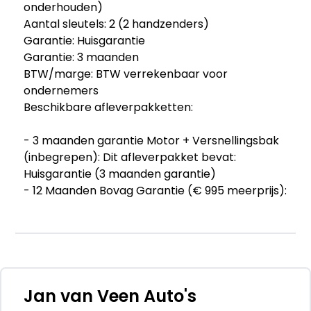
onderhouden)
Aantal sleutels: 2 (2 handzenders)
Garantie: Huisgarantie
Garantie: 3 maanden
BTW/marge: BTW verrekenbaar voor
ondernemers
Beschikbare afleverpakketten:
- 3 maanden garantie Motor + Versnellingsbak
(inbegrepen): Dit afleverpakket bevat:
Huisgarantie (3 maanden garantie)
- 12 Maanden Bovag Garantie (€ 995 meerprijs):
Dit afleverpakket bevat (in plaats van
afleverpakket "3 maanden garantie Motor +
Versnellingsbak"): BOVAG garantie (12
maanden); BOVAG 40-Puntencheck; BOVAG
Afleverbeurt
Jan van Veen Auto's
Deze Polo is origineel Nederlands geleverd. De