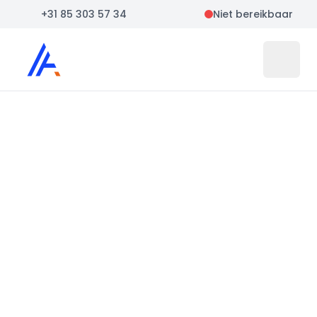
+31 85 303 57 34
Niet bereikbaar
Auto Atlas
Open 