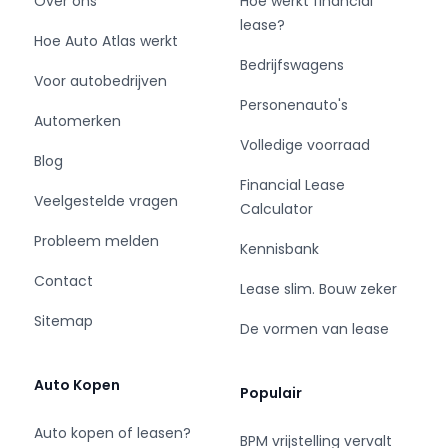
Over ons
Hoe werkt financial
leasemaatschappijen.
lease?
Wij begrijpen als geen ander dat een
Hoe Auto Atlas werkt
bedrijfswagen aanschaffen een hele uitgave is
Bedrijfswagens
Voor autobedrijven
en soms niet gelegen komt.
Personenauto's
Wij kunnen met u meedenken in passende
Automerken
financieringsmogelijkheden.
Volledige voorraad
Dus bent u opzoek naar uw bedrijfswagen dan
Blog
bent u bij Van der Wal Vans V.O.F. aan het juiste
Financial Lease
Veelgestelde vragen
adres!
Calculator
Probleem melden
Kennisbank
Contact
Lease slim. Bouw zeker
Sitemap
De vormen van lease
Auto Kopen
Populair
Auto kopen of leasen?
BPM vrijstelling vervalt