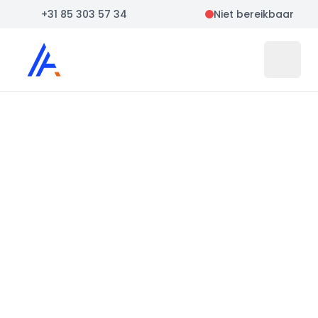
+31 85 303 57 34
Niet bereikbaar
Auto Atlas
Open 