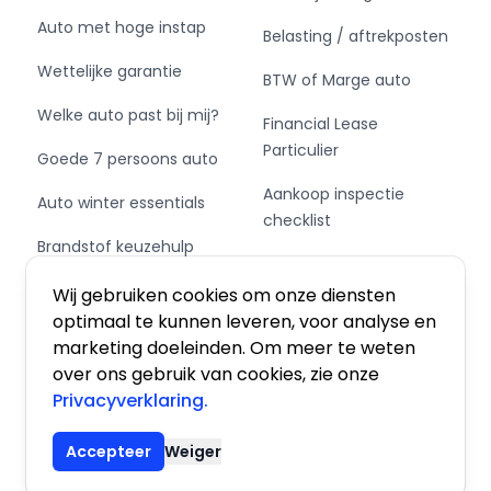
Auto met hoge instap
Belasting / aftrekposten
Wettelijke garantie
BTW of Marge auto
Welke auto past bij mij?
Financial Lease
Particulier
Goede 7 persoons auto
Aankoop inspectie
Auto winter essentials
checklist
Brandstof keuzehulp
Private Leasen,
Schakel of automaat?
Financieren of Kopen?
Wij gebruiken cookies om onze diensten
optimaal te kunnen leveren, voor analyse en
marketing doeleinden. Om meer te weten
over ons gebruik van cookies, zie onze
Privacyverklaring.
Algemene voorwaarden
|
Privacy
|
Cookies
Accepteer
Weiger
© 2026 De Auto Atlas, Inc. Alle rechten voorbehouden.