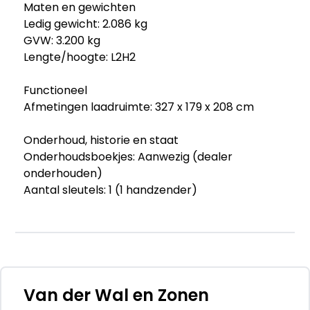
Maten en gewichten
Ledig gewicht: 2.086 kg
GVW: 3.200 kg
Lengte/hoogte: L2H2
Functioneel
Afmetingen laadruimte: 327 x 179 x 208 cm
Onderhoud, historie en staat
Onderhoudsboekjes: Aanwezig (dealer
onderhouden)
Aantal sleutels: 1 (1 handzender)
Financiële informatie
BTW/marge: BTW verrekenbaar voor
ondernemers
Afleverpakketten
Van der Wal en Zonen
Optioneel afleverpakket (€ 695 ex BTW):