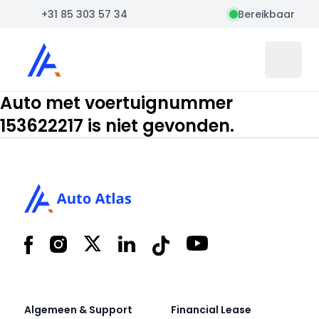
+31 85 303 57 34
Bereikbaar
Auto Atlas
Open 
Auto met voertuignummer
153622217 is niet gevonden.
Footer
Facebook
Instagram
X
LinkedIn
Tiktok
YouTube
Algemeen & Support
Financial Lease