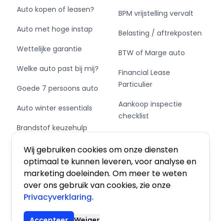
Auto kopen of leasen?
BPM vrijstelling vervalt
Auto met hoge instap
Belasting / aftrekposten
Wettelijke garantie
BTW of Marge auto
Welke auto past bij mij?
Financial Lease
Particulier
Goede 7 persoons auto
Aankoop inspectie
Auto winter essentials
checklist
Brandstof keuzehulp
Private Leasen,
Schakel of automaat?
Financieren of Kopen?
Wij gebruiken cookies om onze diensten
optimaal te kunnen leveren, voor analyse en
marketing doeleinden. Om meer te weten
over ons gebruik van cookies, zie onze
Privacyverklaring.
Algemene voorwaarden
|
Privacy
|
Cookies
Accepteer
Weiger